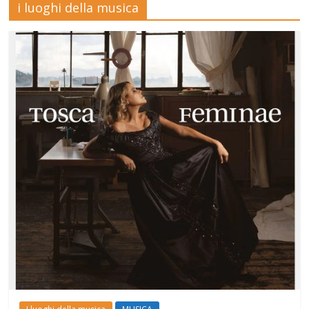
i luoghi della musica
Mensile
di
arte,
cultura,
turismo
e
curiosità