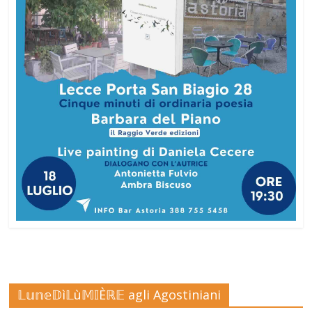
𝕃𝕦𝕟𝕖𝔻ì𝕃ù𝕄𝕀Èℝ𝔼 agli Agostiniani