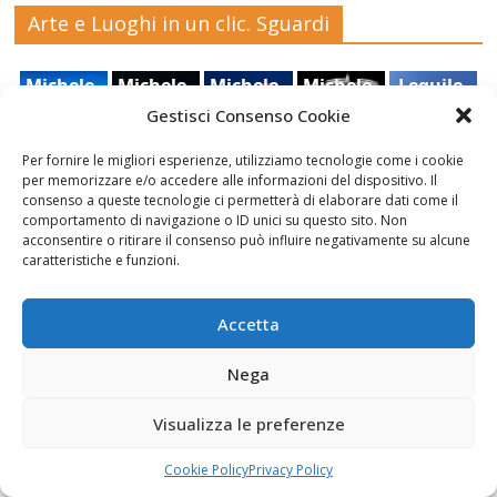
Arte e Luoghi in un clic. Sguardi
Michele_
Michele_
Michele_
Michele_
Lequile,
Piccinno_
Piccinno_
Piccinno_
Piccinno_
Stefano
Gestisci Consenso Cookie
Salento_
tempest
guarda_c
sulla_gio
Quarta,
Punta_S
a_21_09_
he_luna_
stra_2022
2021
Per fornire le migliori esperienze, utilizziamo tecnologie come i cookie
Ruderi
Veduta
cielo,
uina
2022
2022
per memorizzare e/o accedere alle informazioni del dispositivo. Il
dell'antic
di
Sara Foti
consenso a queste tecnologie ci permetterà di elaborare dati come il
comportamento di navigazione o ID unici su questo sito. Non
o
Modica
Sciavalie
acconsentire o ritirare il consenso può influire negativamente su alcune
castello
dal
re
caratteristiche e funzioni.
di Aidone
Castello
(Enna),
della
Le Stanze di Arte e Luoghi | Albergo diffuso
Dario
contea ,
Accetta
della Cultura
Bottaro
Giacomo
Vespo
Nega
Visualizza le preferenze
Cookie Policy
Privacy Policy
Fai clic per accettare i cookie marketing e