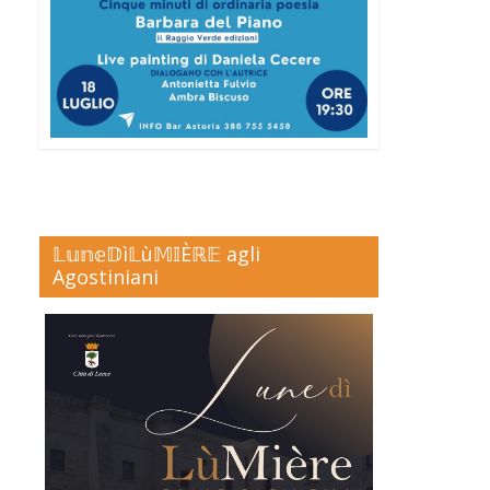
𝕃𝕦𝕟𝕖𝔻ì𝕃ù𝕄𝕀Èℝ𝔼 agli
Agostiniani