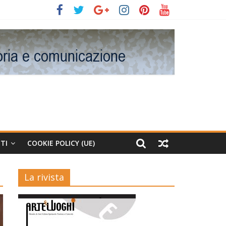
TI
COOKIE POLICY (UE)
La rivista