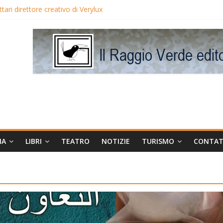
ari direttore creativo di Verylux
i Blake Edwards in proiezione per i LunedìLùmière
maggia la regista Liliana Cavani e Tomas Milian
orneo Avis
MA
LIBRI
TEATRO
NOTIZIE
TURISMO
CONTAT