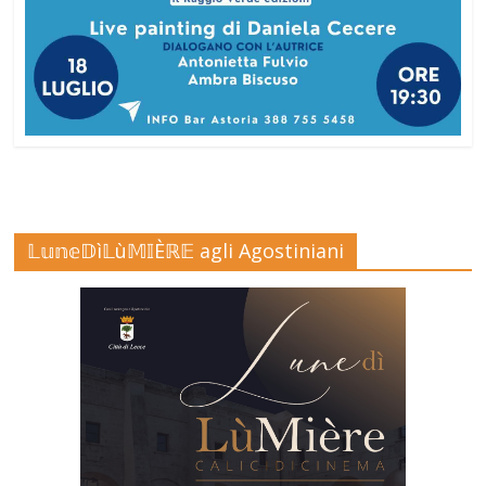
𝕃𝕦𝕟𝕖𝔻ì𝕃ù𝕄𝕀Èℝ𝔼 agli Agostiniani