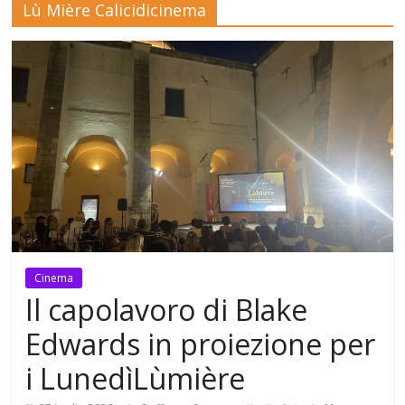
Lù Mière Calicidicinema
Mensile
di
arte,
cultura,
turismo
e
curiosità
Cinema
Il capolavoro di Blake
Edwards in proiezione per
i LunedìLùmière