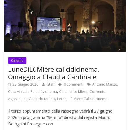
Cinema
LuneDìLùMière calicidicinema.
Omaggio a Claudia Cardinale
,
28 Giugno 2026
Staff
0 commenti
Antonio Manzo
,
,
,
Casa vinicola Palamà
cinema
Cinema. Lu MIere
Convento
,
,
,
Agostiniani
Gualodo tadino
Lecce
Lù Mière Calicidicinema
Il terzo appuntamento della rassegna vedrà il 29 giugno
2026 in programma “Senilità” diretto dal regista Mauro
Bolognini Prosegue con