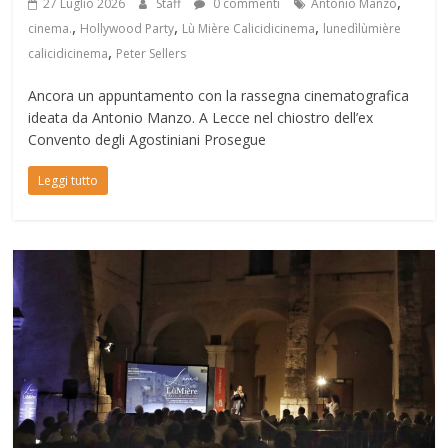
,
27 Luglio 2026
Staff
0 commenti
Antonio Manzo
,
,
,
cinema.
Hollywood Party
Lù Mière Calicidicinema
lunedìlùmière
,
calicidicinema
Peter Sellers
Ancora un appuntamento con la rassegna cinematografica
ideata da Antonio Manzo. A Lecce nel chiostro dell’ex
Convento degli Agostiniani Prosegue
Leggi tutto