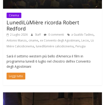
Cinema
LunedìLùMière ricorda Robert
Redford
,
2 Luglio 2026
Staff
0 commenti
a Gualdo Tadino
,
,
,
,
Antonio Manzo
ciname
ex Convento degli Agostiniani
Lecce
Lù
,
,
Mière Calicidicinema
lunedìlùmière calicidicinema
Perugia
Sarà il settimo western più bello d’America il film in
programma lunedì 6 luglio nel chiostro dell’ex Convento
degli Agostiniani
Leggi tutto