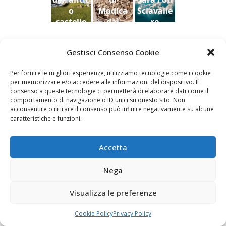
o
Modica
Sciavalie
castello
dal
re
di Aidone
Castello
(Enna),
della
Le Stanze di Arte e Luoghi | Albergo diffuso
Gestisci Consenso Cookie
Dario
contea ,
della Cultura
Bottaro
Giacomo
Per fornire le migliori esperienze, utilizziamo tecnologie come i cookie
Vespo
per memorizzare e/o accedere alle informazioni del dispositivo. Il
consenso a queste tecnologie ci permetterà di elaborare dati come il
comportamento di navigazione o ID unici su questo sito. Non
acconsentire o ritirare il consenso può influire negativamente su alcune
caratteristiche e funzioni.
Fai clic per accettare i cookie marketing e
abilitare questo contenuto
Accetta
Nega
Visualizza le preferenze
Newsletter
Cookie Policy
Privacy Policy