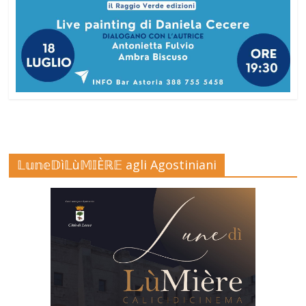
𝕃𝕦𝕟𝕖𝔻ì𝕃ù𝕄𝕀Èℝ𝔼 agli Agostiniani