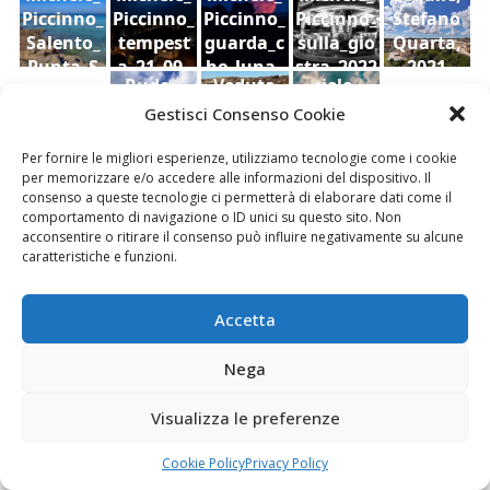
Piccinno_
Piccinno_
Piccinno_
Piccinno_
Stefano
Salento_
tempest
guarda_c
sulla_gio
Quarta,
Punta_S
a_21_09_
he_luna_
stra_2022
2021
Ruderi
Veduta
cielo,
uina
2022
2022
dell'antic
di
Sara Foti
Gestisci Consenso Cookie
o
Modica
Sciavalie
castello
dal
re
Per fornire le migliori esperienze, utilizziamo tecnologie come i cookie
per memorizzare e/o accedere alle informazioni del dispositivo. Il
di Aidone
Castello
consenso a queste tecnologie ci permetterà di elaborare dati come il
(Enna),
della
Le Stanze di Arte e Luoghi | Albergo diffuso
comportamento di navigazione o ID unici su questo sito. Non
Dario
contea ,
acconsentire o ritirare il consenso può influire negativamente su alcune
della Cultura
Bottaro
Giacomo
caratteristiche e funzioni.
Vespo
Accetta
Nega
Fai clic per accettare i cookie marketing e
abilitare questo contenuto
Visualizza le preferenze
Cookie Policy
Privacy Policy