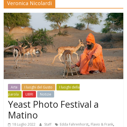
Veronica Nicolardi
Mensile
di
arte,
cultura,
turismo
e
curiosità
Arte
I luoghi del Gusto
I luoghi della
parola
LIBRI
Notizie
Yeast Photo Festival a
Matino
,
,
18 Luglio 2022
Staff
Edda Fahrenhorst
Flavio & Frank