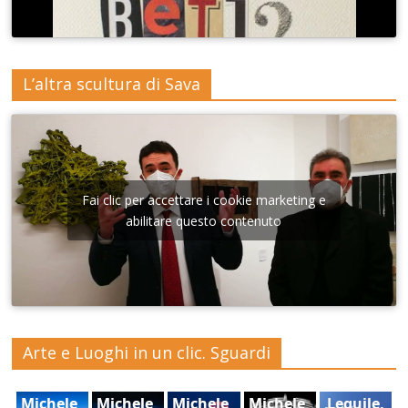
L’altra scultura di Sava
Fai clic per accettare i cookie marketing e
abilitare questo contenuto
Arte e Luoghi in un clic. Sguardi
Michele_
Michele_
Michele_
Michele_
Lequile,