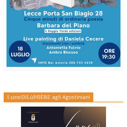
𝕃𝕦𝕟𝕖𝔻ì𝕃ù𝕄𝕀Èℝ𝔼 agli Agostiniani