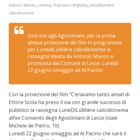
,
,
,
Antonio Manzo
cinema
Francesco Miglietta
lunedìlùmière
calicidicinema
Sold out agli Agostiniani, per la prima
attesa proiezione dei film in programma
per LunedìLùMière calicidicinema la
rassegna ideata da Antonio Manzo e
promossa dal Comune di Lecce. Lunedì
22 giugno omaggio ad Al Pacino
Con la proiezione del film “C’eravamo tanto amati di
Ettore Scola ha preso il via con grande successo di
pubblico la rassegna LuneDìLùMière calicidicinema
all’ex Convento degli Agostiniani di Lecce (viale
Michele de Pietro, 10).
Lunedì 22 giugno omaggio ad Al Pacino che sarà il