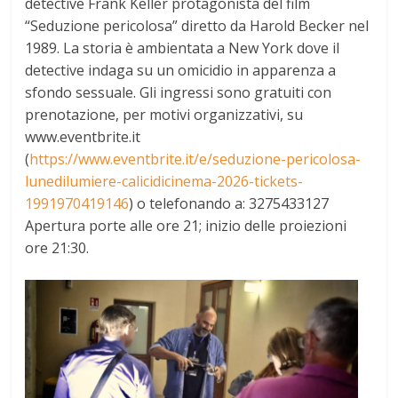
detective Frank Keller protagonista del film
“Seduzione pericolosa” diretto da Harold Becker nel
1989. La storia è ambientata a New York dove il
detective indaga su un omicidio in apparenza a
sfondo sessuale. Gli ingressi sono gratuiti con
prenotazione, per motivi organizzativi, su
www.eventbrite.it
(
https://www.eventbrite.it/e/seduzione-pericolosa-
lunedilumiere-calicidicinema-2026-tickets-
1991970419146
) o telefonando a: 3275433127
Apertura porte alle ore 21; inizio delle proiezioni
ore 21:30.