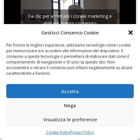
Fai clic per accettare i cookie marketing e
abilitare questo contenuto
Gestisci Consenso Cookie
Per fornire le migliori esperienze, utilizziamo tecnologie come i cookie
per memorizzare e/o accedere alle informazioni del dispositivo. Il
consenso a queste tecnologie ci permetterà di elaborare dati come il
comportamento di navigazione o ID unici su questo sito. Non
Con Monica Albano di Libermedia
acconsentire o ritirare il consenso può influire negativamente su alcune
caratteristiche e funzioni.
Accetta
Nega
Fai clic per accettare i cookie marketing e
abilitare questo contenuto
Visualizza le preferenze
Cookie Policy
Privacy Policy