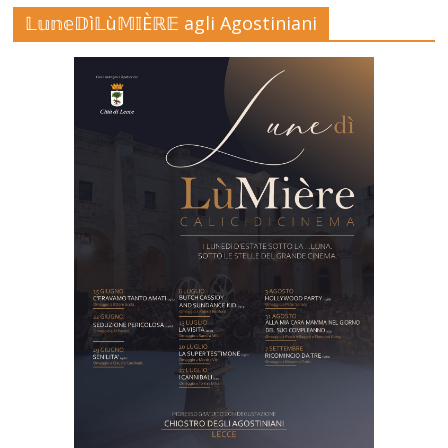
𝕃𝕦𝕟𝕖𝔻ì𝕃ù𝕄𝕀Èℝ𝔼 agli Agostiniani