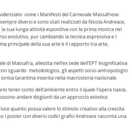
evidenziato come i Manifesti del Carnevale Massafrese
empre diversi e sono stati realizzati da Nicola Andreace,
 la sua lunga attività espositiva con la prima mostra nel
rso evolutivo, pur cambiando la tecnica espressiva e i
ema principale della sua arte è il rapporto tra arte,
e di Massafra, allestita nell’ex sede dell’EPT èsignificativa
, con sguardo metodologico, gli aspetti socio-antropologici
a ionica tarantina inserita nella macrostoria nazionale.
io tener conto dell’ambiente entro il quale l’opera nasce,
 possono andare disgiunti da un approccio estetico.
uce quanto possa valere lo stimolo creativo alla crescita
so i poster con diversi codici grafici Andreace racconta una