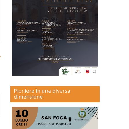
→
Pioniere in una diversa
dimensione