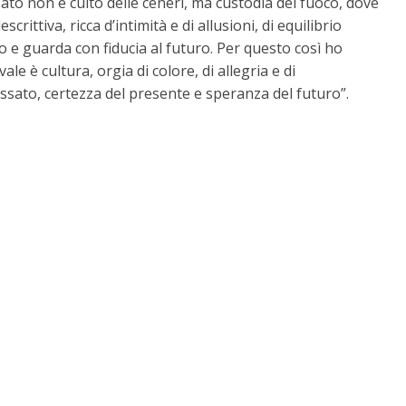
to non è culto delle ceneri, ma custodia del fuoco, dove
rittiva, ricca d’intimità e di allusioni, di equilibrio
 e guarda con fiducia al futuro. Per questo così ho
ale è cultura, orgia di colore, di allegria e di
ssato, certezza del presente e speranza del futuro”.