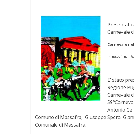
Presentata a
Carnevale d
Carnevale ne
In mostra i manifest
E’ stato pre
Regione Pugl
Carnevale di
59°Carneval
Antonio Cer
Comune di Massafra, Giuseppe Spera, Gianni I
Comunale di Massafra.