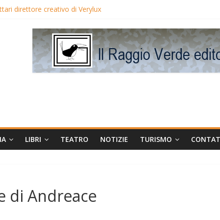
ari direttore creativo di Verylux
i Blake Edwards in proiezione per i LunedìLùmière
maggia la regista Liliana Cavani e Tomas Milian
orneo Avis
MA
LIBRI
TEATRO
NOTIZIE
TURISMO
CONTAT
le di Andreace