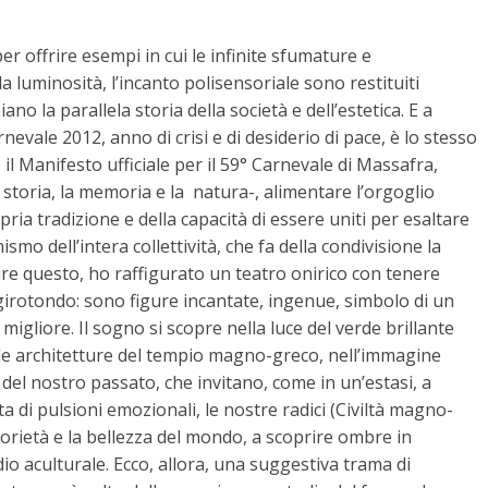
er offrire esempi in cui le infinite sfumature e
la luminosità, l’incanto polisensoriale sono restituiti
no la parallela storia della società e dell’estetica. E a
evale 2012, anno di crisi e di desiderio di pace, è lo stesso
 il Manifesto ufficiale per il 59° Carnevale di Massafra,
 storia, la memoria e la natura-, alimentare l’orgoglio
pria tradizione e della capacità di essere uniti per esaltare
ismo dell’intera collettività, che fa della condivisione la
re questo, ho raffigurato un teatro onirico con tenere
girotondo: sono figure incantate, ingenue, simbolo di un
 migliore. Il sogno si scopre nella luce del verde brillante
 nelle architetture del tempio magno-greco, nell’immagine
i del nostro passato, che invitano, come in un’estasi, a
nta di pulsioni emozionali, le nostre radici (Civiltà magno-
itorietà e la bellezza del mondo, a scoprire ombre in
io aculturale. Ecco, allora, una suggestiva trama di