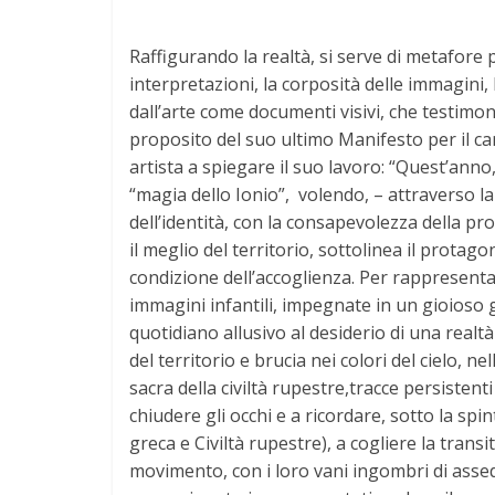
Raffigurando la realtà, si serve di metafore p
interpretazioni, la corposità delle immagini, 
dall’arte come documenti visivi, che testimonia
proposito del suo ultimo Manifesto per il carn
artista a spiegare il suo lavoro: “Quest’anno,
“magia dello Ionio”, volendo, – attraverso la
dell’identità, con la consapevolezza della pro
il meglio del territorio, sottolinea il protagon
condizione dell’accoglienza. Per rappresenta
immagini infantili, impegnate in un gioioso 
quotidiano allusivo al desiderio di una realtà
del territorio e brucia nei colori del cielo,
sacra della civiltà rupestre,tracce persistent
chiudere gli occhi e a ricordare, sotto la spi
greca e Civiltà rupestre), a cogliere la trans
movimento, con i loro vani ingombri di assed