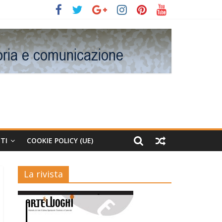
TI
COOKIE POLICY (UE)
La rivista