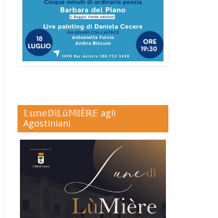
𝕃𝕦𝕟𝕖𝔻ì𝕃ù𝕄𝕀Èℝ𝔼 agli
Agostiniani