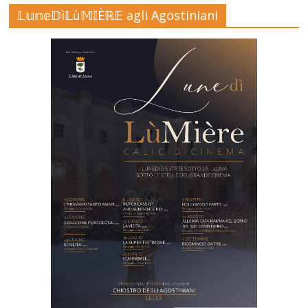
𝕃𝕦𝕟𝕖𝔻ì𝕃ù𝕄𝕀Èℝ𝔼 agli Agostiniani