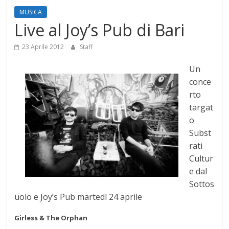
Mensile
MUSICA
di
Live al Joy’s Pub di Bari
arte,
cultura,
23 Aprile 2012
Staff
turismo
Un
e
conce
curiosità
rto
targat
o
Subst
rati
Cultur
e dal
Sottos
uolo e Joy’s Pub martedì 24 aprile
Girless & The Orphan