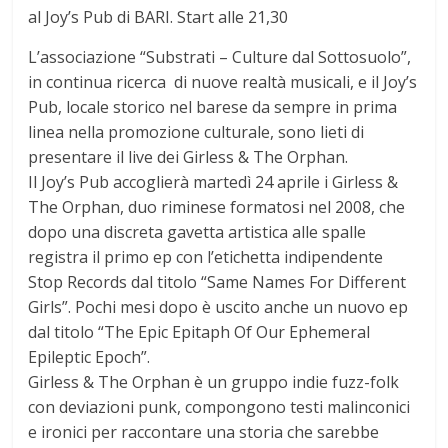
al Joy’s Pub di BARI. Start alle 21,30
L’associazione “Substrati – Culture dal Sottosuolo”,
in continua ricerca di nuove realtà musicali, e il Joy’s
Pub, locale storico nel barese da sempre in prima
linea nella promozione culturale, sono lieti di
presentare il live dei Girless & The Orphan.
Il Joy’s Pub accoglierà martedì 24 aprile i Girless &
The Orphan, duo riminese formatosi nel 2008, che
dopo una discreta gavetta artistica alle spalle
registra il primo ep con l’etichetta indipendente
Stop Records dal titolo “Same Names For Different
Girls”. Pochi mesi dopo è uscito anche un nuovo ep
dal titolo “The Epic Epitaph Of Our Ephemeral
Epileptic Epoch”.
Girless & The Orphan è un gruppo indie fuzz-folk
con deviazioni punk, compongono testi malinconici
e ironici per raccontare una storia che sarebbe