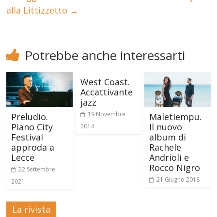
alla Littizzetto
→
Potrebbe anche interessarti
West Coast.
Accattivante
jazz
19 Novembre
Preludio.
Maletiempu.
Piano City
Il nuovo
2014
Festival
album di
approda a
Rachele
Lecce
Andrioli e
Rocco Nigro
22 Settembre
21 Giugno 2018
2021
La rivista