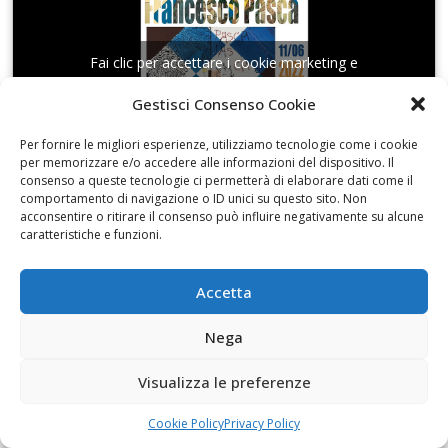
Fai clic per accettare i cookie marketing e
abilitare questo contenuto
Gestisci Consenso Cookie
Per fornire le migliori esperienze, utilizziamo tecnologie come i cookie
per memorizzare e/o accedere alle informazioni del dispositivo. Il
consenso a queste tecnologie ci permetterà di elaborare dati come il
comportamento di navigazione o ID unici su questo sito. Non
acconsentire o ritirare il consenso può influire negativamente su alcune
La Collezione Martinez al Museo Pietro Cavoti
caratteristiche e funzioni.
Accetta
Nega
Fai clic per accettare i cookie marketing e
abilitare questo contenuto
Visualizza le preferenze
Cookie Policy
Privacy Policy