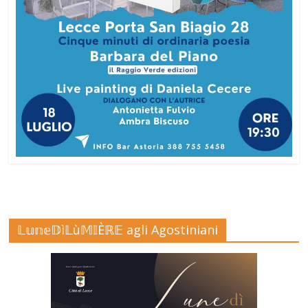
𝕃𝕦𝕟𝕖𝔻ì𝕃ù𝕄𝕀Èℝ𝔼 agli Agostiniani