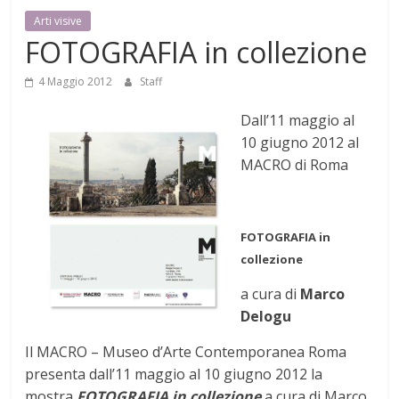
Mensile
Arti visive
di
FOTOGRAFIA in collezione
arte,
cultura,
4 Maggio 2012
Staff
turismo
Dall’11 maggio al
e
10 giugno 2012 al
curiosità
MACRO di Roma
FOTOGRAFIA in
collezione
a cura di
Marco
Delogu
Il MACRO – Museo d’Arte Contemporanea Roma
presenta dall’11 maggio al 10 giugno 2012 la
mostra
FOTOGRAFIA in collezione
a cura di Marco