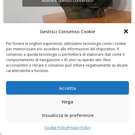
abilitare questo contenuto
Gestisci Consenso Cookie
I disegni di Martinez
Per fornire le migliori esperienze, utilizziamo tecnologie come i cookie
per memorizzare e/o accedere alle informazioni del dispositivo. Il
consenso a queste tecnologie ci permetterà di elaborare dati come il
comportamento di navigazione o ID unici su questo sito. Non
acconsentire o ritirare il consenso può influire negativamente su alcune
caratteristiche e funzioni.
Fai clic per accettare i cookie marketing e
Accetta
abilitare questo contenuto
Nega
Visualizza le preferenze
Cookie Policy
Privacy Policy
Alfabeti 2 al Museo civico Cavoti