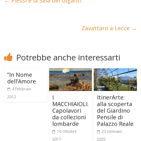
←
Plessi e la Sala dei Giganti
Zavattaro a Lecce
→
Potrebbe anche interessarti
“In Nome
dell’Amore
4 Febbraio
I
ItinerArte:
2012
MACCHIAIOLI.
alla scoperta
Capolavori
del Giardino
da collezioni
Pensile di
lombarde
Palazzo Reale
16 Ottobre
23 Gennaio
2017
2025