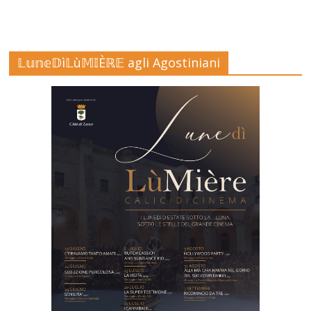
𝕃𝕦𝕟𝕖𝔻ì𝕃ù𝕄𝕀Èℝ𝔼 agli Agostiniani