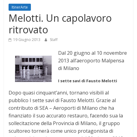
Mensile
ItinerArte
di
Melotti. Un capolavoro
arte,
ritrovato
cultura,
turismo
19 Giugno 2013
Staff
e
curiosità
Dal 20 giugno al 10 novembre
2013 all’aeroporto Malpensa
di Milano
I sette savi di Fausto Melotti
Dopo quasi cinquant’anni, tornano visibili al
pubblico I sette savi di Fausto Melotti. Grazie al
contributo di SEA – Aeroporti di Milano che ha
finanziato il suo accurato restauro, facendo sua la
sollecitazione della Provincia di Milano, il gruppo
scultoreo tornerà come unico protagonista di