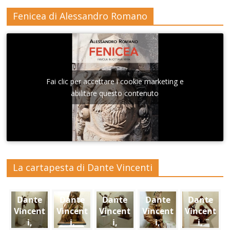
Fenicea di Alessandro Romano
Fai clic per accettare i cookie marketing e
abilitare questo contenuto
La cartapesta di Dante Vincenti
Dante
Dante
Dante
Dante
Dante
Vincent
Vincent
Vincent
Vincent
Vincent
i,
i,
i,
i,
i,