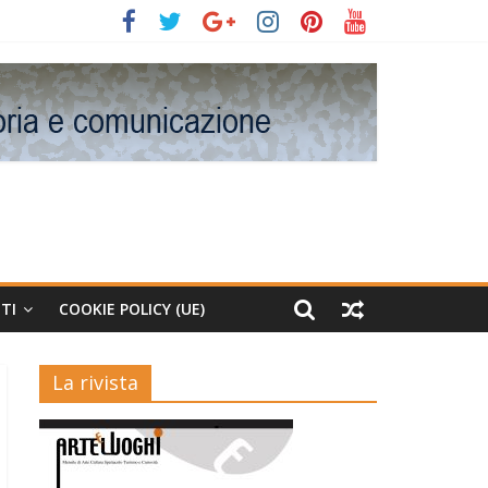
TI
COOKIE POLICY (UE)
La rivista