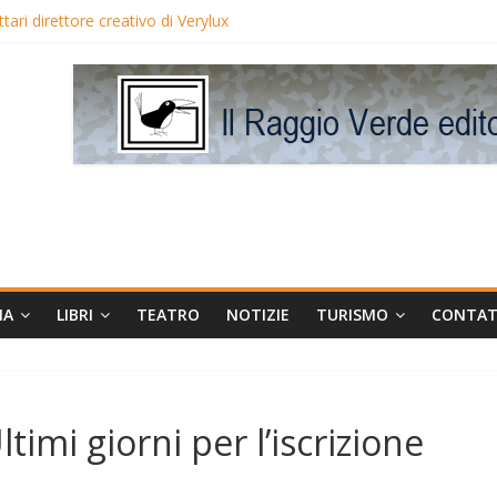
ari direttore creativo di Verylux
i Blake Edwards in proiezione per i LunedìLùmière
maggia la regista Liliana Cavani e Tomas Milian
orneo Avis
MA
LIBRI
TEATRO
NOTIZIE
TURISMO
CONTAT
imi giorni per l’iscrizione