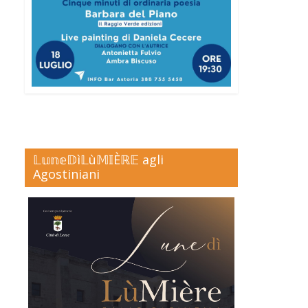
𝕃𝕦𝕟𝕖𝔻ì𝕃ù𝕄𝕀Èℝ𝔼 agli
Agostiniani