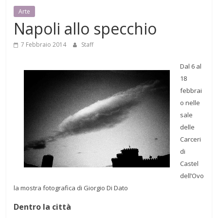
Mensile
Arte
di
Napoli allo specchio
arte,
cultura,
7 Febbraio 2014
Staff
turismo
Dal 6 al
e
18
curiosità
febbrai
o nelle
sale
delle
Carceri
di
Castel
dell’Ovo
la mostra fotografica di Giorgio Di Dato
Dentro la città