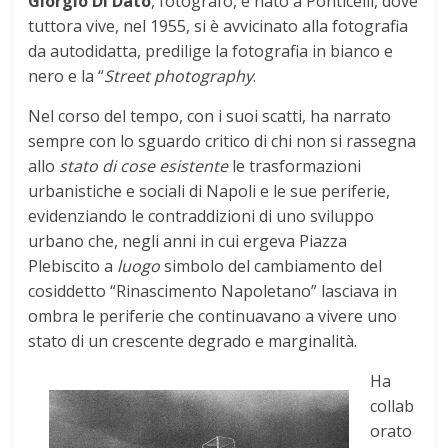
Giorgio Di Dato
, fotografo, è nato a Ponticelli, dove
tuttora vive, nel 1955, si è avvicinato alla fotografia
da autodidatta, predilige la fotografia in bianco e
nero e la “
Street photography
.
Nel corso del tempo, con i suoi scatti, ha narrato
sempre con lo sguardo critico di chi non si rassegna
allo
stato di cose esistente
le trasformazioni
urbanistiche e sociali di Napoli e le sue periferie,
evidenziando le contraddizioni di uno sviluppo
urbano che, negli anni in cui ergeva Piazza
Plebiscito a
luogo
simbolo del cambiamento del
cosiddetto “Rinascimento Napoletano” lasciava in
ombra le periferie che continuavano a vivere uno
stato di un crescente degrado e marginalità.
Ha
collab
orato