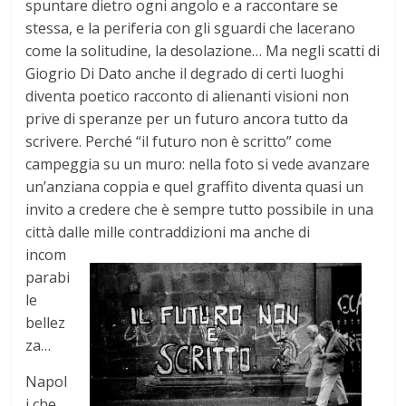
spuntare dietro ogni angolo e a raccontare se
stessa, e la periferia con gli sguardi che lacerano
come la solitudine, la desolazione… Ma negli scatti di
Giogrio Di Dato anche il degrado di certi luoghi
diventa poetico racconto di alienanti visioni non
prive di speranze per un futuro ancora tutto da
scrivere. Perché “il futuro non è scritto” come
campeggia su un muro: nella foto si vede avanzare
un’anziana coppia e quel graffito diventa quasi un
invito a credere che è sempre tutto possibile in una
città dalle mille contraddizioni ma anche di
incom
parabi
le
bellez
za…
Napol
i che