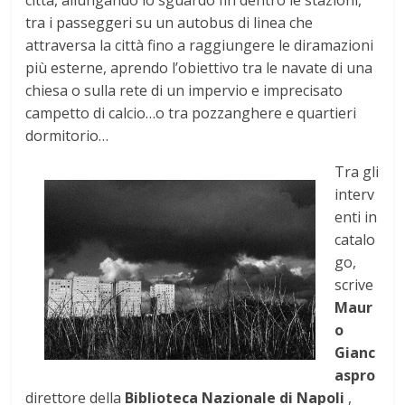
città, allungando lo sguardo fin dentro le stazioni,
tra i passeggeri su un autobus di linea che
attraversa la città fino a raggiungere le diramazioni
più esterne, aprendo l’obiettivo tra le navate di una
chiesa o sulla rete di un impervio e imprecisato
campetto di calcio…o tra pozzanghere e quartieri
dormitorio…
Tra gli
interv
enti in
catalo
go,
scrive
Maur
o
Gianc
aspro
direttore della
Biblioteca Nazionale di Napoli
,