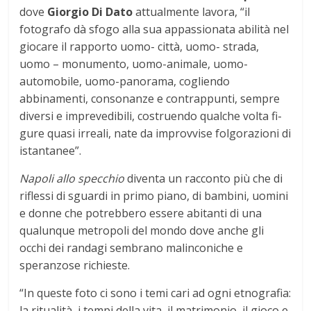
dove
Giorgio Di Dato
attualmente lavora, “il
fotografo dà sfogo alla sua appassionata abilità nel
giocare il rapporto uomo- città, uomo- strada,
uomo – monu­mento, uomo-animale, uomo-
automobile, uomo-panorama, cogliendo
abbinamenti, consonanze e contrappunti, sempre
diversi e imprevedibili, costruendo qualche volta fi­
gure quasi irreali, nate da improvvise folgo­razioni di
istantanee”.
Napoli allo specchio
diventa un racconto più che di
riflessi di sguardi in primo piano, di bambini, uomini
e donne che potrebbero essere abitanti di una
qualunque metropoli del mondo dove anche gli
occhi dei randagi sembrano malinconiche e
speranzose richieste.
“In queste foto ci sono i temi cari ad ogni etnografia:
la ritualità, i tempi della vita, il matrimonio, il gioco e