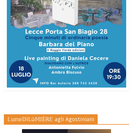
𝕃𝕦𝕟𝕖𝔻ì𝕃ù𝕄𝕀Èℝ𝔼 agli Agostiniani