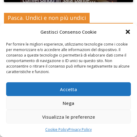
Pasca. Undici e non più undici
Gestisci Consenso Cookie
Per fornire le migliori esperienze, utilizziamo tecnologie come i cookie
per memorizzare e/o accedere alle informazioni del dispositivo. Il
consenso a queste tecnologie ci permetterà di elaborare dati come il
Fai clic per accettare i cookie marketing e
comportamento di navigazione o ID unici su questo sito. Non
abilitare questo contenuto
acconsentire o ritirare il consenso può influire negativamente su alcune
caratteristiche e funzioni.
Accetta
Nega
La Collezione Martinez al Museo Pietro Cavoti
Visualizza le preferenze
Cookie Policy
Privacy Policy