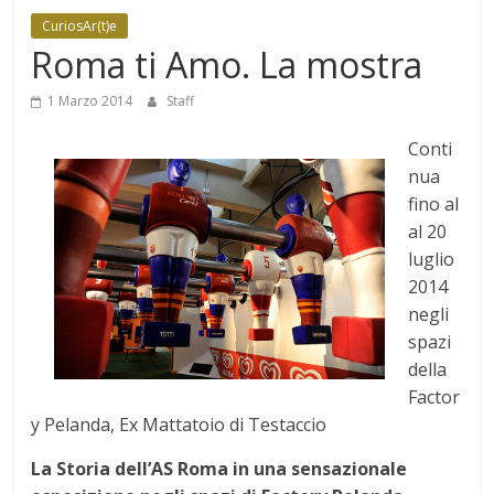
Mensile
CuriosAr(t)e
di
Roma ti Amo. La mostra
arte,
cultura,
1 Marzo 2014
Staff
turismo
Conti
e
nua
curiosità
fino al
al 20
luglio
2014
negli
spazi
della
Factor
y Pelanda, Ex Mattatoio di Testaccio
La Storia dell’AS Roma in una sensazionale