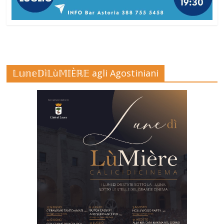
𝕃𝕦𝕟𝕖𝔻ì𝕃ù𝕄𝕀Èℝ𝔼 agli Agostiniani