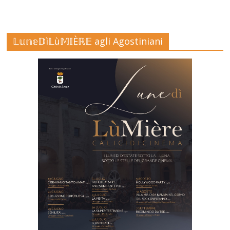
𝕃𝕦𝕟𝕖𝔻ì𝕃ù𝕄𝕀Èℝ𝔼 agli Agostiniani