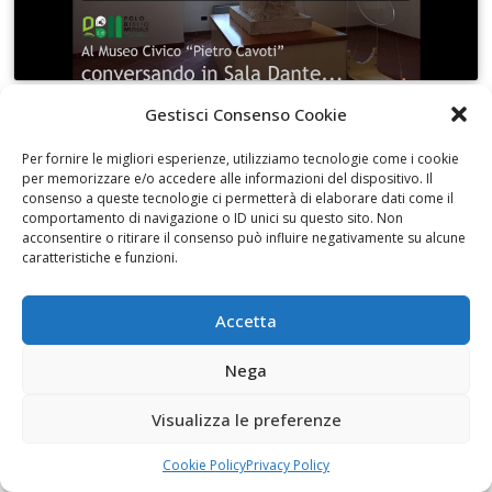
Gestisci Consenso Cookie
Conversando in Sala Dante con Assuntina
Marzotta
Per fornire le migliori esperienze, utilizziamo tecnologie come i cookie
per memorizzare e/o accedere alle informazioni del dispositivo. Il
consenso a queste tecnologie ci permetterà di elaborare dati come il
comportamento di navigazione o ID unici su questo sito. Non
acconsentire o ritirare il consenso può influire negativamente su alcune
caratteristiche e funzioni.
Fai clic per accettare i cookie marketing e
Accetta
abilitare questo contenuto
Nega
Visualizza le preferenze
Cookie Policy
Privacy Policy
Pasca. Undici e non più undici