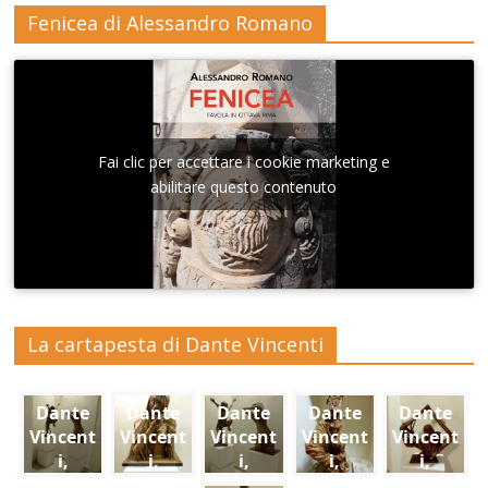
Fenicea di Alessandro Romano
Fai clic per accettare i cookie marketing e
abilitare questo contenuto
La cartapesta di Dante Vincenti
Dante
Dante
Dante
Dante
Dante
Vincent
Vincent
Vincent
Vincent
Vincent
i,
i,
i,
i,
i,
Scolpir
Scolpir
Scolpir
Scolpir
Scolpir