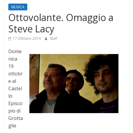
Mensile
MUSICA
di
Ottovolante. Omaggio a
arte,
Steve Lacy
cultura,
turismo
17 Ottobre 2014
Staff
e
curiosità
Dome
nica
19
ottobr
e al
Castel
lo
Episco
pio di
Grotta
glie