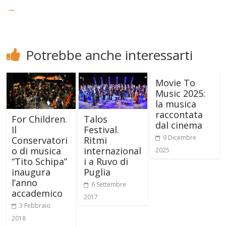
→
Potrebbe anche interessarti
Movie To
Music 2025:
la musica
raccontata
For Children.
Talos
dal cinema
Il
Festival.
9 Dicembre
Conservatori
Ritmi
o di musica
internazional
2025
“Tito Schipa”
i a Ruvo di
inaugura
Puglia
l’anno
6 Settembre
accademico
2017
3 Febbraio
2018