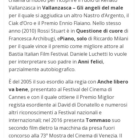
chiama di nuovo per ricoprire il ruolo di Renato
Vallanzasca in
Vallanzasca – Gli angeli del male
per il quale si aggiudica un altro Nastro d’Argento, il
Ciak d’Oro e il Premio Ennio Flaiano. Nello stesso
anno (2010) Rossi Stuart è in
Questione di cuore
di
Francesca Archibugi, e
Piano, solo
di Riccardo Milani
per il quale vince il premio come migliore attore al
Bastia Italian Film Festival. Daniele Luchetti lo vuole
per interpretare suo padre in
Anni felici
,
parzialmente autobiografico.
È del 2005 il suo esordio alla regia con
Anche libero
va bene
, presentato al Festival del Cinema di
Cannes e con il quale ottiene il Premio Miglior
regista esordiente ai David di Donatello e numerosi
altri riconoscimenti a Festival nazionali e
internazionali; nel 2016 presenta
Tommaso
suo
secondo film dietro la macchina da presa fuori
concorso alla 73ª Mostra del Cinema di Venezia. Il