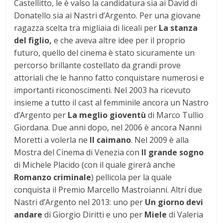
Castellitto, le è valso la candidatura sia ai David di
Donatello sia ai Nastri d’Argento. Per una giovane
ragazza scelta tra migliaia di liceali per
La stanza
del figlio,
e che aveva altre idee per il proprio
futuro, quello del cinema è stato sicuramente un
percorso brillante costellato da grandi prove
attoriali che le hanno fatto conquistare numerosi e
importanti riconoscimenti. Nel 2003 ha ricevuto
insieme a tutto il cast al femminile ancora un Nastro
d’Argento per
La meglio gioventù
di Marco Tullio
Giordana. Due anni dopo, nel 2006 è ancora Nanni
Moretti a volerla ne
Il caimano
. Nel 2009 è alla
Mostra del Cinema di Venezia con
Il grande sogno
di Michele Placido (con il quale girerà anche
Romanzo criminale
) pellicola per la quale
conquista il Premio Marcello Mastroianni. Altri due
Nastri d’Argento nel 2013: uno per
Un giorno devi
andare
di Giorgio Diritti e uno per
Miele
di Valeria