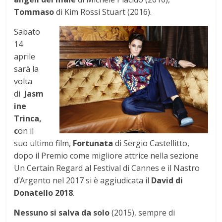
Tommaso
di Kim Rossi Stuart (2016).
Sabato
14
aprile
sarà la
volta
di
Jasm
ine
Trinca,
c
on il
suo ultimo film,
Fortunata
di Sergio Castellitto,
dopo il Premio come migliore attrice nella sezione
Un Certain Regard al Festival di Cannes e il Nastro
d’Argento nel 2017 si è aggiudicata il
David di
Donatello 2018
.
Nessuno si salva da solo
(2015), sempre di