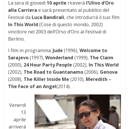
La sera di giovedì
10 aprile
riceverà
l’Ulivo d’Oro
alla Carriera
e sarà presentato al pubblico del
Festival da
Luca Bandirali
, che introdurrà il suo film
In This World
(Cose di questo mondo, 2002)
vincitore nel 2003 dell’Orso d’Oro al Festival di
Berlino.
I film in programma:
Jude
(1996),
Welcome to
Sarajevo
(1997),
Wonderland
(1999),
The Claim
(2000),
24 Hour Party People
(2002),
In This World
(2002),
The Road to Guantanamo
(2006),
Genova
(2008),
The Killer Inside Me
(2010),
Meredith –
The Face of an Angel
(2014).
Venerdì
13
aprile
arriverà