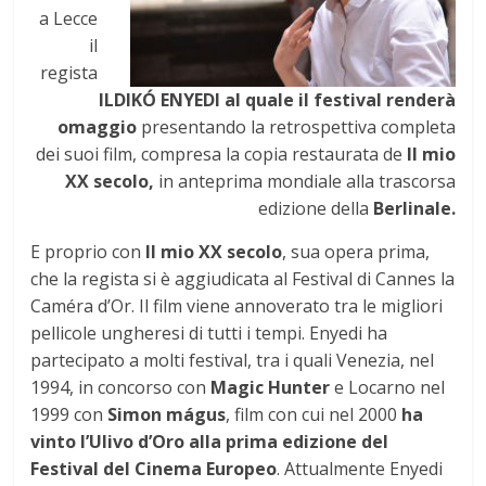
a Lecce
il
regista
ILDIKÓ ENYEDI al quale il festival renderà
omaggio
presentando la retrospettiva completa
dei suoi film, compresa la copia restaurata de
Il mio
XX secolo,
in anteprima mondiale alla trascorsa
edizione della
Berlinale.
E proprio con
Il mio XX secolo
, sua opera prima,
che la regista si è aggiudicata al Festival di Cannes la
Caméra d’Or. Il film viene annoverato tra le migliori
pellicole ungheresi di tutti i tempi. Enyedi ha
partecipato a molti festival, tra i quali Venezia, nel
1994, in concorso con
Magic Hunter
e Locarno nel
1999 con
Simon mágus
, film con cui nel 2000
ha
vinto l’Ulivo d’Oro
alla prima edizione del
Festival del Cinema Europeo
. Attualmente Enyedi