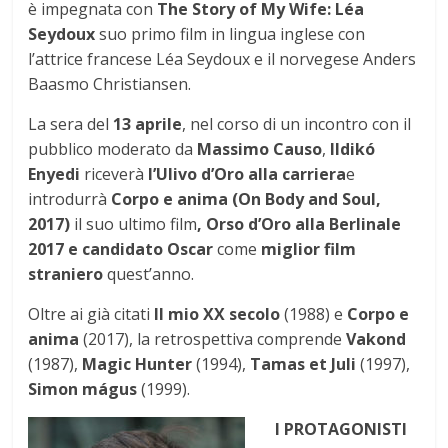
è impegnata con
The Story of My Wife: Léa
Seydoux
suo primo film in lingua inglese con
l’attrice francese Léa Seydoux e il norvegese Anders
Baasmo Christiansen.
La sera del
13 aprile
, nel corso di un incontro con il
pubblico moderato da
Massimo Causo
,
Ildikó
Enyedi
riceverà
l’Ulivo d’Oro alla carriera
e
introdurrà
Corpo e anima (On Body and Soul,
2017)
il suo ultimo film
, Orso d’Oro alla Berlinale
2017 e candidato Oscar
come
miglior film
straniero
quest’anno.
Oltre ai già citati
Il mio XX secolo
(1988) e
Corpo e
anima
(2017), la retrospettiva comprende
Vakond
(1987),
Magic Hunter
(1994),
Tamas et Juli
(1997),
Simon mágus
(1999).
I PROTAGONISTI