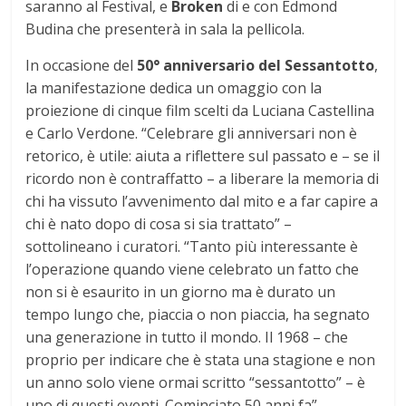
saranno al Festival, e
Broken
di e con Edmond
Budina che presenterà in sala la pellicola.
In occasione del
50° anniversario del Sessantotto
,
la manifestazione dedica un omaggio con la
proiezione di cinque film scelti da Luciana Castellina
e Carlo Verdone. “Celebrare gli anniversari non è
retorico, è utile: aiuta a riflettere sul passato e – se il
ricordo non è contraffatto – a liberare la memoria di
chi ha vissuto l’avvenimento dal mito e a far capire a
chi è nato dopo di cosa si sia trattato” –
sottolineano i curatori. “Tanto più interessante è
l’operazione quando viene celebrato un fatto che
non si è esaurito in un giorno ma è durato un
tempo lungo che, piaccia o non piaccia, ha segnato
una generazione in tutto il mondo. Il 1968 – che
proprio per indicare che è stata una stagione e non
un anno solo viene ormai scritto “sessantotto” – è
uno di questi eventi. Cominciato 50 anni fa”.