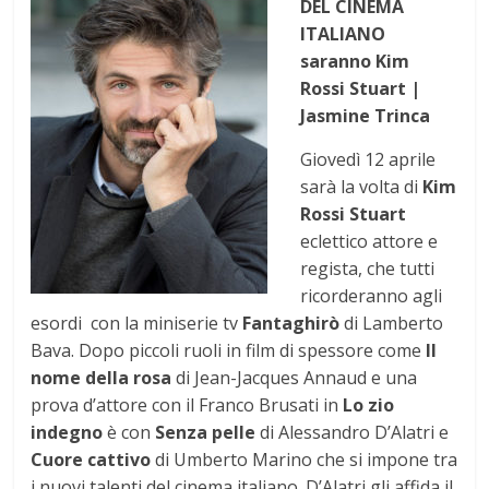
DEL CINEMA
ITALIANO
saranno
Kim
Rossi Stuart
|
Jasmine Trinca
Giovedì 12 aprile
sarà la volta di
Kim
Rossi Stuart
eclettico attore e
regista, che tutti
ricorderanno agli
esordi con la miniserie tv
Fantaghirò
di Lamberto
Bava. Dopo piccoli ruoli in film di spessore come
Il
nome della rosa
di Jean-Jacques Annaud e una
prova d’attore con il Franco Brusati in
Lo zio
indegno
è con
Senza pelle
di Alessandro D’Alatri e
Cuore cattivo
di Umberto Marino che si impone tra
i nuovi talenti del cinema italiano. D’Alatri gli affida il