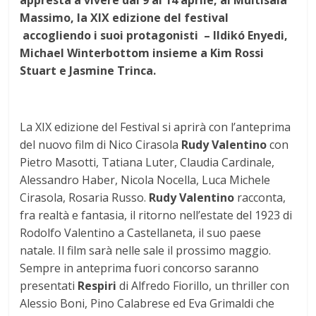
appresta a vivere dal 9 al 14 aprile, al Multisala
Massimo, la XIX edizione del festival
accogliendo i suoi protagonisti – Ildikó Enyedi,
Michael Winterbottom insieme a Kim Rossi
Stuart e Jasmine Trinca.
La XIX edizione del Festival si aprirà con l’anteprima
del nuovo film di Nico Cirasola
Rudy Valentino
con
Pietro Masotti, Tatiana Luter, Claudia Cardinale,
Alessandro Haber, Nicola Nocella, Luca Michele
Cirasola, Rosaria Russo.
Rudy Valentino
racconta,
fra realtà e fantasia, il ritorno nell’estate del 1923 di
Rodolfo Valentino a Castellaneta, il suo paese
natale. Il film sarà nelle sale il prossimo maggio.
Sempre in anteprima fuori concorso saranno
presentati
Respiri
di Alfredo Fiorillo, un thriller con
Alessio Boni, Pino Calabrese ed Eva Grimaldi che