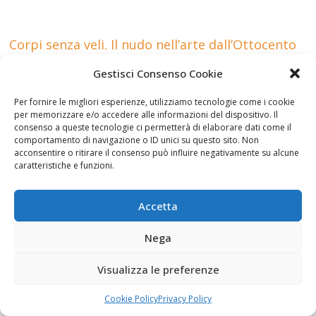
Corpi senza veli. Il nudo nell’arte dall’Ottocento
a oggi a Palazzo Tupputi
→
Gestisci Consenso Cookie
Per fornire le migliori esperienze, utilizziamo tecnologie come i cookie
per memorizzare e/o accedere alle informazioni del dispositivo. Il
Potrebbe anche interessarti
consenso a queste tecnologie ci permetterà di elaborare dati come il
comportamento di navigazione o ID unici su questo sito. Non
acconsentire o ritirare il consenso può influire negativamente su alcune
caratteristiche e funzioni.
Cinema
“Verdades
Tutti i
Letteratura
verdaderas.
premiati del
Diritto
La vida de
Festival del
Accetta
Estela
Cinema
24 Ottobre
Carlotto”
Europeo
2011
Nega
16 Novembre
18 Aprile 2015
2012
Visualizza le preferenze
Cookie Policy
Privacy Policy
La rivista