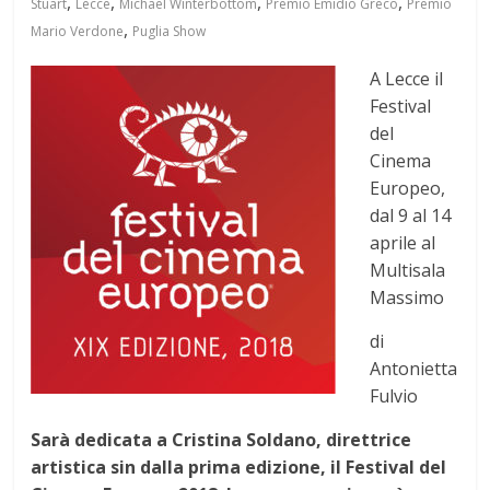
,
,
,
,
Stuart
Lecce
Michael Winterbottom
Premio Emidio Greco
Premio
,
Mario Verdone
Puglia Show
A Lecce il
Festival
del
Cinema
Europeo,
dal 9 al 14
aprile al
Multisala
Massimo
di
Antonietta
Fulvio
Sarà dedicata a Cristina Soldano, direttrice
artistica sin dalla prima edizione, il Festival del