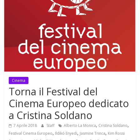
Mensile
di
arte,
cultura,
turismo
e
curiosità
Cinema
Torna il Festival del
Cinema Europeo dedicato
a Cristina Soldano
,
,
7 Aprile 2018
Staff
Alberto La Monica
Cristina Soldano
,
,
,
Festival Cinema Europeo
Ildikó Enyedi
Jasmine Trinca
Kim Rossi