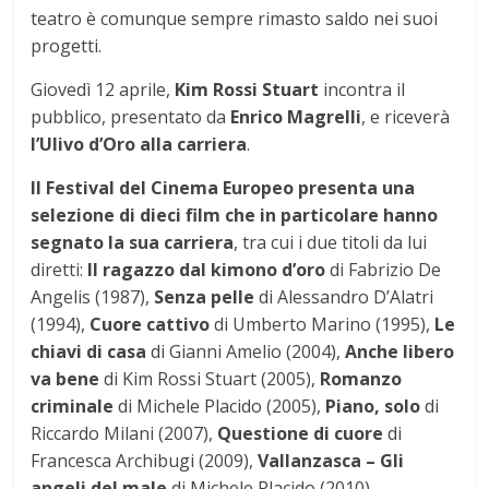
teatro è comunque sempre rimasto saldo nei suoi
progetti.
Giovedì 12 aprile,
Kim Rossi Stuart
incontra il
pubblico, presentato da
Enrico Magrelli
, e riceverà
l’Ulivo d’Oro alla carriera
.
Il Festival del Cinema Europeo presenta una
selezione di dieci film che in particolare hanno
segnato la sua carriera
, tra cui i due titoli da lui
diretti:
Il ragazzo dal kimono d’oro
di Fabrizio De
Angelis (1987),
Senza pelle
di Alessandro D’Alatri
(1994),
Cuore cattivo
di Umberto Marino (1995),
Le
chiavi di casa
di Gianni Amelio (2004),
Anche libero
va bene
di Kim Rossi Stuart (2005),
Romanzo
criminale
di Michele Placido (2005),
Piano, solo
di
Riccardo Milani (2007),
Questione di cuore
di
Francesca Archibugi (2009),
Vallanzasca – Gli
angeli del male
di Michele Placido (2010),