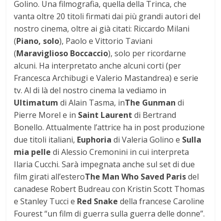
Golino. Una filmografia, quella della Trinca, che
vanta oltre 20 titoli firmati dai più grandi autori del
nostro cinema, oltre ai già citati: Riccardo Milani
(
Piano, solo
), Paolo e Vittorio Taviani
(
Maraviglioso Boccaccio
), solo per ricordarne
alcuni. Ha interpretato anche alcuni corti (per
Francesca Archibugi e Valerio Mastandrea) e serie
tv. Al di là del nostro cinema la vediamo in
Ultimatum
di Alain Tasma, in
The Gunman
di
Pierre Morel e in
Saint Laurent
di Bertrand
Bonello. Attualmente l’attrice ha in post produzione
due titoli italiani,
Euphoria
di Valeria Golino e
Sulla
mia pelle
di Alessio Cremonini in cui interpreta
Ilaria Cucchi. Sarà impegnata anche sul set di due
film girati all’estero
The Man Who Saved Paris
del
canadese Robert Budreau con Kristin Scott Thomas
e Stanley Tucci e
Red Snake
della francese Caroline
Fourest “un film di guerra sulla guerra delle donne”.