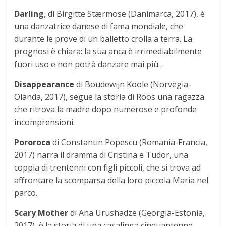
Darling
, di Birgitte Stærmose (Danimarca, 2017), è
una danzatrice danese di fama mondiale, che
durante le prove di un balletto crolla a terra. La
prognosi è chiara: la sua anca è irrimediabilmente
fuori uso e non potrà danzare mai più…
Disappearance
di Boudewijn Koole (Norvegia-
Olanda, 2017), segue la storia di Roos una ragazza
che ritrova la madre dopo numerose e profonde
incomprensioni.
Pororoca
di Constantin Popescu (Romania-Francia,
2017) narra il dramma di Cristina e Tudor, una
coppia di trentenni con figli piccoli, che si trova ad
affrontare la scomparsa della loro piccola Maria nel
parco.
Scary Mother
di Ana Urushadze (Georgia-Estonia,
2017), è la storia di una casalinga cinquantenne,