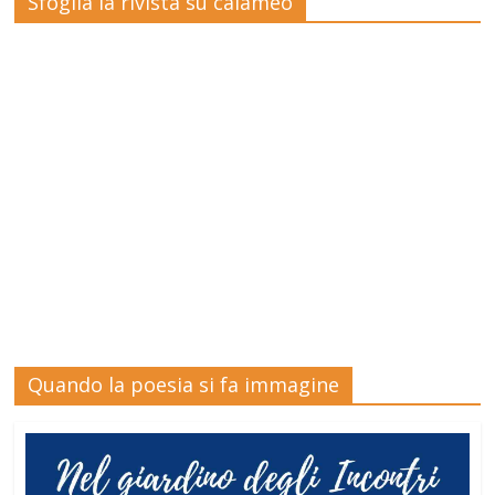
Sfoglia la rivista su calameo
Quando la poesia si fa immagine