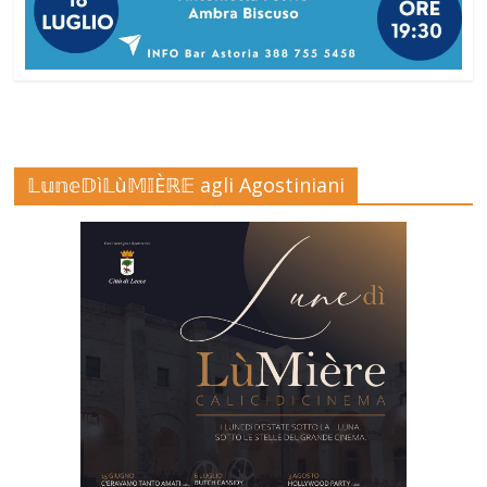
𝕃𝕦𝕟𝕖𝔻ì𝕃ù𝕄𝕀Èℝ𝔼 agli Agostiniani