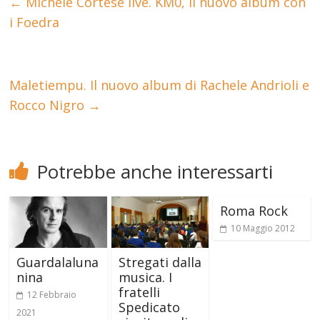
←
Michele Cortese live. KM0, il nuovo album con
i Foedra
Maletiempu. Il nuovo album di Rachele Andrioli e
Rocco Nigro
→
Potrebbe anche interessarti
Roma Rock
10 Maggio 2012
Guardalaluna
Stregati dalla
nina
musica. I
fratelli
12 Febbraio
Spedicato
2021