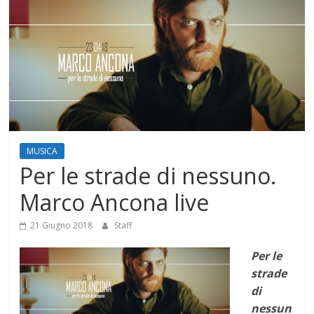
Mensile
di
arte,
cultura,
turismo
e
curiosità
MUSICA
Per le strade di nessuno.
Marco Ancona live
21 Giugno 2018
Staff
Per le
strade
di
nessun