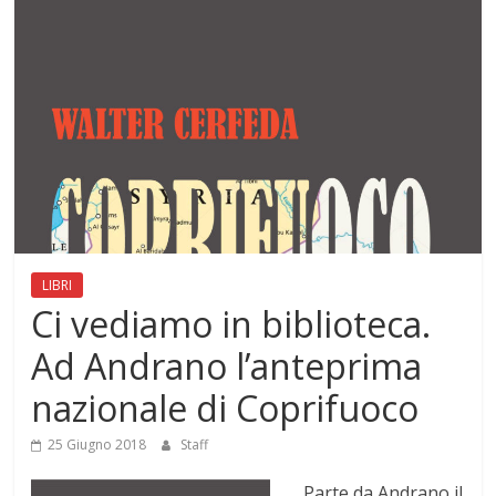
Mensile
di
arte,
cultura,
turismo
e
curiosità
LIBRI
Ci vediamo in biblioteca.
Ad Andrano l’anteprima
nazionale di Coprifuoco
25 Giugno 2018
Staff
Parte da Andrano il