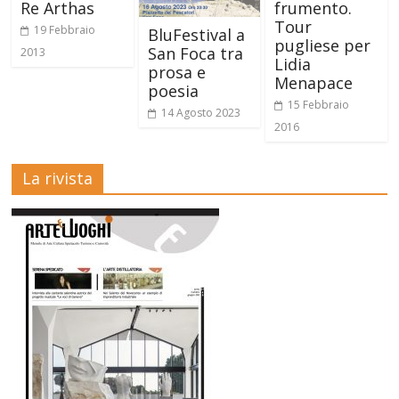
Re Arthas
frumento.
Tour
19 Febbraio
BluFestival a
pugliese per
San Foca tra
2013
Lidia
prosa e
Menapace
poesia
15 Febbraio
14 Agosto 2023
2016
La rivista