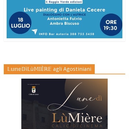
𝕃𝕦𝕟𝕖𝔻ì𝕃ù𝕄𝕀Èℝ𝔼 agli Agostiniani