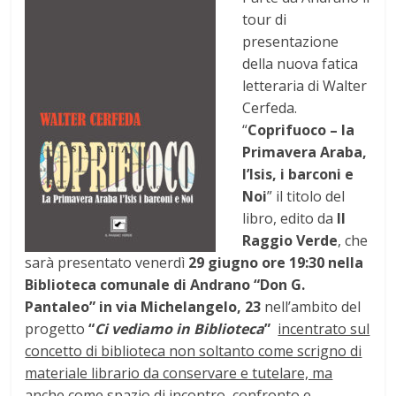
tour di
presentazione
della nuova fatica
letteraria di Walter
Cerfeda.
“
Coprifuoco – la
Primavera Araba,
l’Isis, i barconi e
Noi
” il titolo del
libro, edito da
Il
Raggio Verde
, che
sarà presentato venerdì
29 giugno ore 19:30 nella
Biblioteca comunale di Andrano “Don G.
Pantaleo” in via Michelangelo, 23
nell’ambito del
progetto
“
Ci vediamo in Biblioteca
”
incentrato sul
concetto di biblioteca non soltanto come scrigno di
materiale librario da conservare e tutelare, ma
anche come spazio di incontro, confronto e