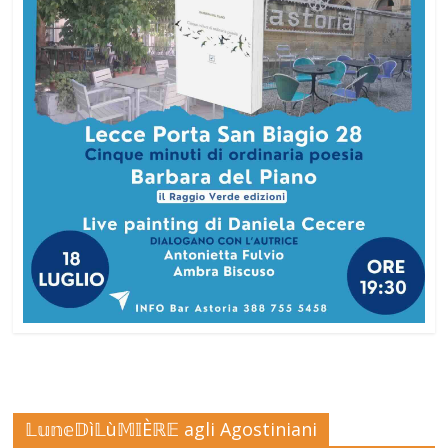
𝕃𝕦𝕟𝕖𝔻ì𝕃ù𝕄𝕀Èℝ𝔼 agli Agostiniani