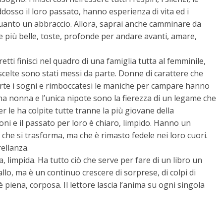
ddosso il loro passato, hanno esperienza di vita ed i
quanto un abbraccio. Allora, saprai anche camminare da
le più belle, toste, profonde per andare avanti, amare,
etti finisci nel quadro di una famiglia tutta al femminile,
scelte sono stati messi da parte. Donne di carattere che
parte i sogni e rimboccatesi le maniche per campare hanno
una nonna e l’unica nipote sono la fierezza di un legame che
r le ha colpite tutte tranne la più giovane della
oni e il passato per loro è chiaro, limpido. Hanno un
he si trasforma, ma che è rimasto fedele nei loro cuori.
ellanza.
, limpida. Ha tutto ciò che serve per fare di un libro un
llo, ma è un continuo crescere di sorprese, di colpi di
è piena, corposa. Il lettore lascia l’anima su ogni singola