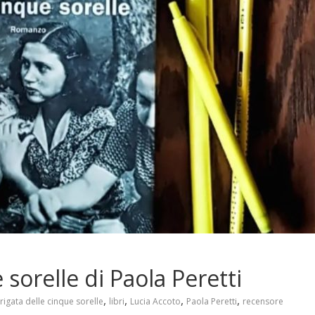
 sorelle di Paola Peretti
,
,
,
,
brigata delle cinque sorelle
libri
Lucia Accoto
Paola Peretti
recensore