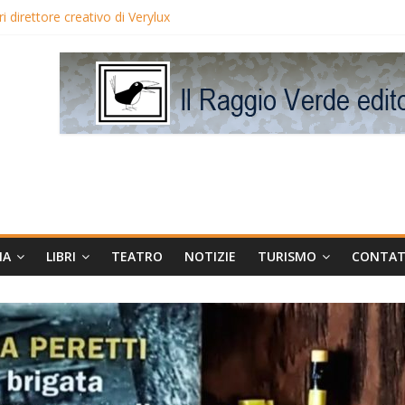
 direttore creativo di Verylux
lake Edwards in proiezione per i LunedìLùmière
gia la regista Liliana Cavani e Tomas Milian
eo Avis
MA
LIBRI
TEATRO
NOTIZIE
TURISMO
CONTAT