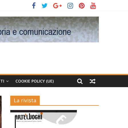
TI
COOKIE POLICY (UE)
La rivista