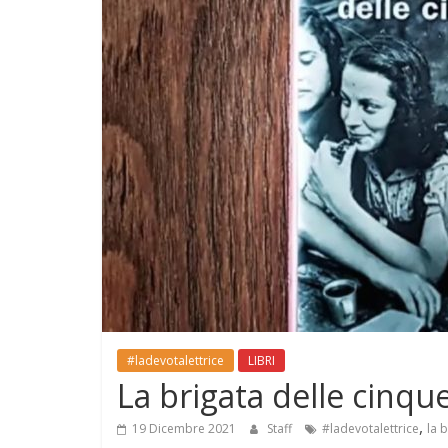
#ladevotalettrice
LIBRI
La brigata delle cinque
,
19 Dicembre 2021
Staff
#ladevotalettrice
la 