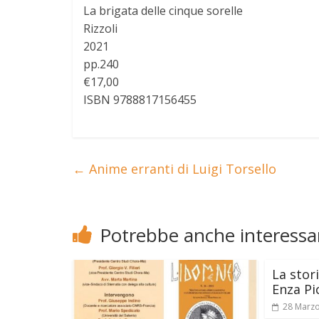
La brigata delle cinque sorelle
Rizzoli
2021
pp.240
€17,00
ISBN 9788817156455
←
Anime erranti di Luigi Torsello
Potrebbe anche interessar
La stor
Enza Pi
28 Marz