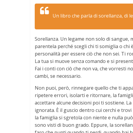
Un libro che parla di sorellanza, di 
Sorellanza. Un legame non solo di sangue, ma
parentela perché scegli chi ti somiglia o chi 
personalità per essere ciò che non sei. Ti ro
La tua si muove senza comando e si presenta
Fai i conti con ciò che non va, che vorresti no
cambi, se necessario.
Non puoi, però, rinnegare quello che ti appart
ripetere errori, isolarti e ritornare, la famigl
accettare alcune decisioni poi ti sostiene. La
ignorata. È il guscio dentro cui cerchi e tro
la famiglia si sgretola con niente e nulla p
sono visti di buon grado. Eppure, la sorella
faro che punti quando ti perdi, quando hai bisog