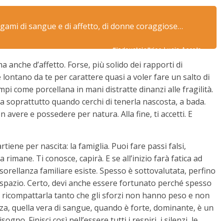
legami di sangue e di affetto, di donne coraggiose…
#ladevotalettrice Lucia Accoto
 anche d’affetto. Forse, più solido dei rapporti di
è lontano da te per carattere quasi a voler fare un salto di
mpi come porcellana in mani distratte dinanzi alle fragilità.
 soprattutto quando cerchi di tenerla nascosta, a bada.
n avere e possedere per natura. Alla fine, ti accetti. E
iene per nascita: la famiglia. Puoi fare passi falsi,
ia rimane. Ti conosce, capirà. E se all’inizio farà fatica ad
 sorellanza familiare esiste. Spesso è sottovalutata, perfino
vi spazio. Certo, devi anche essere fortunato perché spesso
uò ricompattarla tanto che gli sforzi non hanno peso e non
nza, quella vera di sangue, quando è forte, dominante, è un
no. Finisci così nell’essere tutti i respiri, i silenzi, le