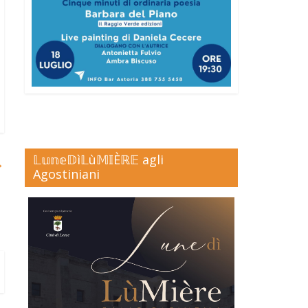
𝕃𝕦𝕟𝕖𝔻ì𝕃ù𝕄𝕀Èℝ𝔼 agli
→
Agostiniani