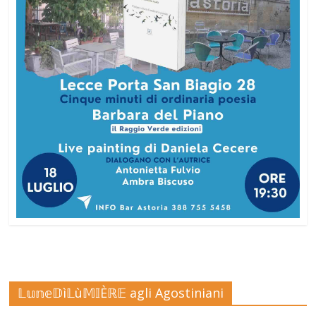
𝕃𝕦𝕟𝕖𝔻ì𝕃ù𝕄𝕀Èℝ𝔼 agli Agostiniani