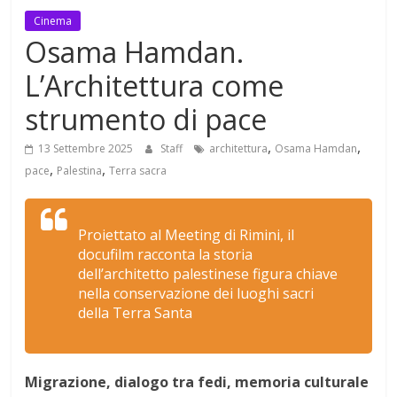
Mensile
Cinema
di
Osama Hamdan.
arte,
L’Architettura come
cultura,
turismo
strumento di pace
e
curiosità
,
,
13 Settembre 2025
Staff
architettura
Osama Hamdan
,
,
pace
Palestina
Terra sacra
Proiettato al Meeting di Rimini, il
docufilm racconta la storia
dell’architetto palestinese figura chiave
nella conservazione dei luoghi sacri
della Terra Santa
Migrazione, dialogo tra fedi, memoria culturale