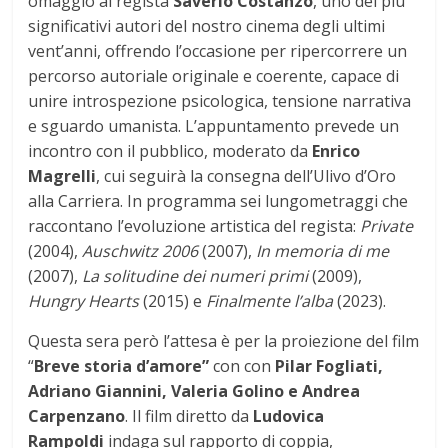
omaggio al regista
Saverio Costanzo
, uno dei più
significativi autori del nostro cinema degli ultimi
vent’anni, offrendo l’occasione per ripercorrere un
percorso autoriale originale e coerente, capace di
unire introspezione psicologica, tensione narrativa
e sguardo umanista. L’appuntamento prevede un
incontro con il pubblico, moderato da
Enrico
Magrelli
, cui seguirà la consegna dell’Ulivo d’Oro
alla Carriera. In programma sei lungometraggi che
raccontano l’evoluzione artistica del regista:
Private
(2004),
Auschwitz 2006
(2007),
In memoria di me
(2007),
La solitudine dei numeri primi
(2009),
Hungry Hearts
(2015) e
Finalmente l’alba
(2023).
Questa sera però l’attesa è per la proiezione del film
“
Breve storia d’amore”
con con
Pilar Fogliati,
Adriano Giannini, Valeria Golino e Andrea
Carpenzano
. Il film diretto da
Ludovica
Rampoldi
indaga sul rapporto di coppia,