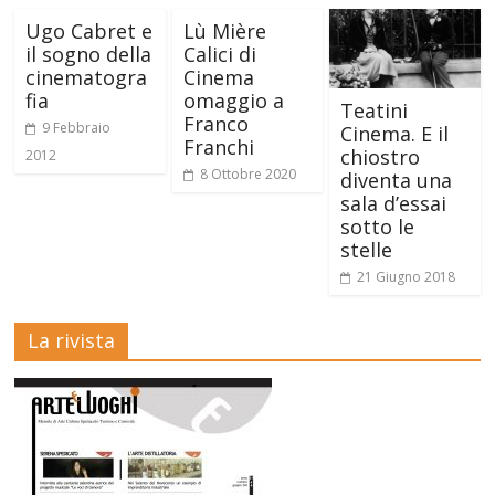
Ugo Cabret e
Lù Mière
il sogno della
Calici di
cinematogra
Cinema
fia
omaggio a
Teatini
Franco
9 Febbraio
Cinema. E il
Franchi
chiostro
2012
8 Ottobre 2020
diventa una
sala d’essai
sotto le
stelle
21 Giugno 2018
La rivista