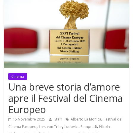
Mensile
di
arte,
cultura,
turismo
e
curiosità
Cinema
Una breve storia d’amore
apre il Festival del Cinema
Europeo
,
15 Novembre 2025
Staff
Alberto La Monica
Festival del
,
,
,
Cinema Europeo
Lars von Trier
Ludovica Rampoldi
Nicola