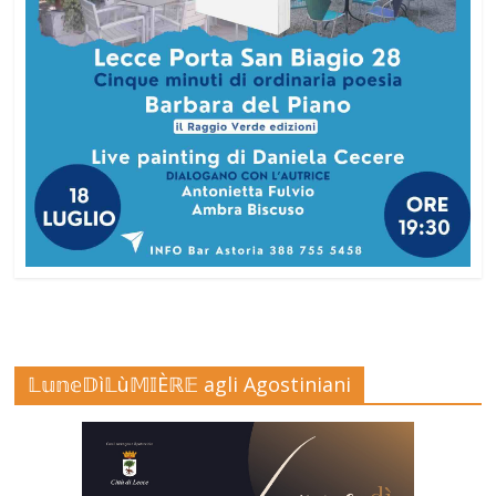
𝕃𝕦𝕟𝕖𝔻ì𝕃ù𝕄𝕀Èℝ𝔼 agli Agostiniani