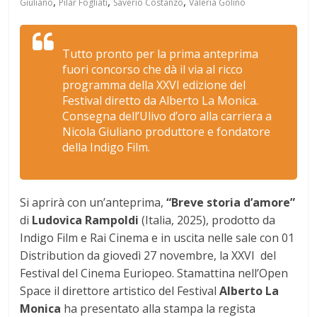
,
,
,
Giuliano
Pilar Fogliati
Saverio Costanzo
Valeria Golino
Tutto pronto per la prima anteprima
fuori concorso che dà il via al ricco
programma della XXVI edizione del
Festival diretto da Alberto La Monica.
Consegna dell’Ulivo d’oro alla carriera a
Nicola Giuliano produttore e fondatore
della Indigo Film.
Si aprirà con un’anteprima,
“Breve storia d’amore”
di
Ludovica Rampoldi
(Italia, 2025), prodotto da
Indigo Film e Rai Cinema e in uscita nelle sale con 01
Distribution da giovedì 27 novembre, la XXVI del
Festival del Cinema Euriopeo. Stamattina nell’Open
Space il direttore artistico del Festival
Alberto La
Monica
ha presentato alla stampa la regista