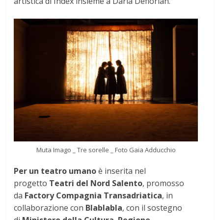
artistica di Index insieme a Daria Deflorian.
Muta Imago _ Tre sorelle _ Foto Gaia Adducchio
Per un teatro umano
è inserita nel
progetto
Teatri del Nord Salento
, promosso
da
Factory Compagnia Transadriatica
, in
collaborazione con
Blablabla
, con il sostegno
di
Ministero della Cultura
,
Regione