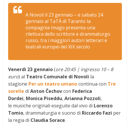
A Novoli il 23 gennaio – e sabato 24
gennaio al TaTÀ di Taranto la
compagnia Imago presenta una
rilettura dello scrittore e drammaturgo
russo, tra i maggiori autori letterari e
teatrali europei del XIX secolo
Venerdì 23 gennaio
(
ore 20:45 | ingresso 10 – 8
euro
) al
Teatro Comunale di Novoli
la
stagione
Per un teatro umano
continua con
Tre
sorelle
di
Anton Čechov
con
Federica
Dordei
,
Monica Piseddu
,
Arianna Pozzoli
,
le musiche originali eseguite dal vivo di
Lorenzo
Tomio
, drammaturgia e suono di
Riccardo Fazi
per
la regia di
Claudia Sorace
.