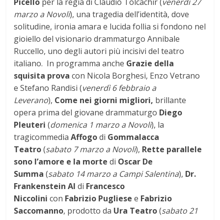
Picello
per la regia di Claudio Tolcachir (
venerdì 27
marzo a Novoli
),
una tragedia dell’identità, dove
solitudine, ironia amara e lucida follia si fondono nel
gioiello del visionario drammaturgo Annibale
Ruccello, uno degli autori più incisivi del teatro
italiano. In programma anche
Grazie della
squisita prova
con Nicola Borghesi, Enzo Vetrano
e Stefano Randisi (
venerdì 6 febbraio a
Leverano
),
Come nei giorni migliori,
brillante
opera prima del giovane drammaturgo
Diego
Pleuteri
(
domenica 1 marzo a Novoli
), la
tragicommedia
Affogo
di
Gommalacca
Teatro
(
sabato 7 marzo a Novoli
),
Rette parallele
sono l’amore e la morte
di
Oscar De
Summa
(
sabato 14 marzo a Campi Salentina
),
Dr.
Frankenstein AI
di
Francesco
Niccolini
con
Fabrizio Pugliese
e
Fabrizio
Saccomanno
, prodotto da
Ura Teatro
(
sabato 21