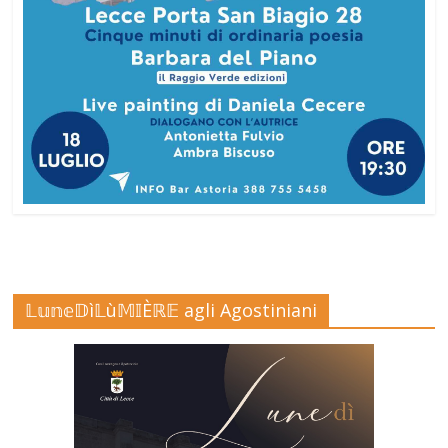
𝕃𝕦𝕟𝕖𝔻ì𝕃ù𝕄𝕀Èℝ𝔼 agli Agostiniani