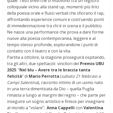
quale. Testi brevi che si muovono tra un registro
colloquiale vicino alla stand up, momenti più lirici
della poesia orale e flussi verbali che sfiorano il rap,
affrontando esperienze comuni e costruendo ponti
di immedesimazione tra chi è in scena e il pubblico.
Ne nasce una performance che prova a dare forme
nuove alla poesia contemporanea, leggere e al
tempo stesso profonde, esplorandone i punti di
contatto con il teatro e con la vita.
Partita a ottobre, la stagione proseguirà ospitando,
tra gli altri, due spettacoli vincitori del
Premio
UBU
2025
: “
Nel blu
– Avere tra le braccia tanta
felicità
” di
Mario Perrotta
(
sabato 21 febbraio a
Campi Salentina
), racconto intimo di un uomo nato
in una terra dimenticata da Dio – quella Puglia
rimasta a lungo ai margini del regno – che parte per
inseguire un sogno artistico e finisce per insegnare
al mondo a ”volare”;
Anna Cappelli
con
Valentina