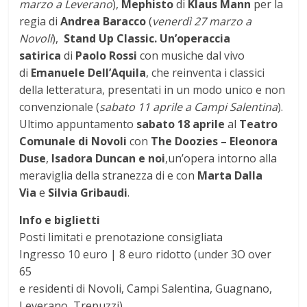
marzo a Leverano
),
Mephisto
di
Klaus Mann
per la
regia di
Andrea Baracco
(
venerdì 27 marzo a
Novoli
),
Stand Up Classic. Un’operaccia
satirica
di
Paolo Rossi
con musiche dal vivo
di
Emanuele Dell’Aquila
, che reinventa i classici
della letteratura, presentati in un modo unico e non
convenzionale (
sabato 11 aprile a Campi Salentina
).
Ultimo appuntamento
sabato 18 aprile
al
Teatro
Comunale di Novoli
con
The Doozies – Eleonora
Duse
,
Isadora Duncan e noi
,un’opera intorno alla
meraviglia della stranezza di e con
Marta Dalla
Via
e
Silvia Gribaudi
.
Info e biglietti
Posti limitati e prenotazione consigliata
Ingresso 10 euro | 8 euro ridotto (under 3O over
65
e residenti di Novoli, Campi Salentina, Guagnano,
Leverano, Trepuzzi)