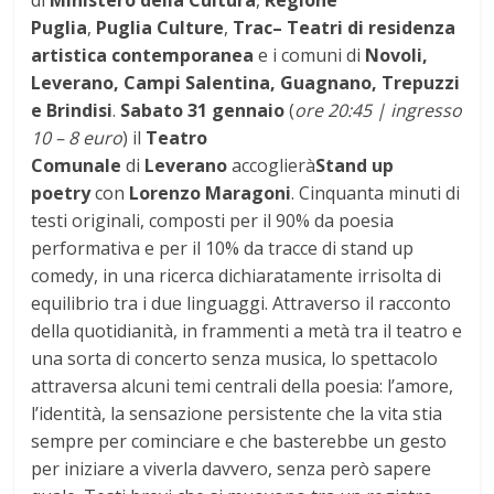
Puglia
,
Puglia Culture
,
Trac
– Teatri di residenza
artistica contemporanea
e i comuni di
Novoli,
Leverano, Campi Salentina, Guagnano, Trepuzzi
e Brindisi
.
Sabato 31 gennaio
(
ore 20:45 | ingresso
10 – 8 euro
) il
Teatro
Comunale
di
Leverano
accoglierà
Stand up
poetry
con
Lorenzo Maragoni
. Cinquanta minuti di
testi originali, composti per il 90% da poesia
performativa e per il 10% da tracce di stand up
comedy, in una ricerca dichiaratamente irrisolta di
equilibrio tra i due linguaggi. Attraverso il racconto
della quotidianità, in frammenti a metà tra il teatro e
una sorta di concerto senza musica, lo spettacolo
attraversa alcuni temi centrali della poesia: l’amore,
l’identità, la sensazione persistente che la vita stia
sempre per cominciare e che basterebbe un gesto
per iniziare a viverla davvero, senza però sapere