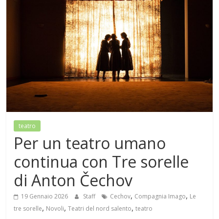
Mensile
di
arte,
cultura,
turismo
e
curiosità
teatro
Per un teatro umano
continua con Tre sorelle
di Anton Čechov
,
,
19 Gennaio 2026
Staff
Cechov
Compagnia Imago
Le
,
,
,
tre sorelle
Novoli
Teatri del nord salento
teatro