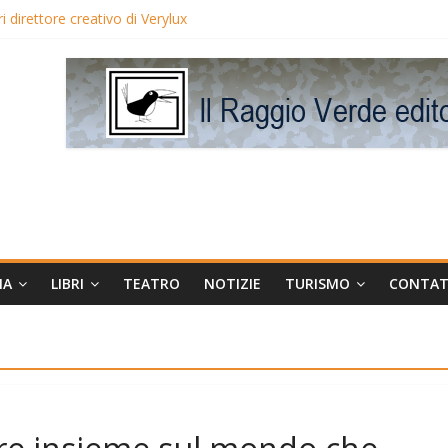
 direttore creativo di Verylux
lake Edwards in proiezione per i LunedìLùmière
gia la regista Liliana Cavani e Tomas Milian
eo Avis
MA
LIBRI
TEATRO
NOTIZIE
TURISMO
CONTAT