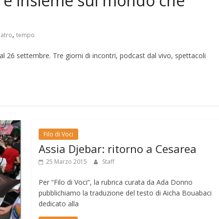
tere insieme sul mondo che
,
eatro
tempo
l 26 settembre. Tre giorni di incontri, podcast dal vivo, spettacoli
Filo di Voci
Assia Djebar: ritorno a Cesarea
25 Marzo 2015
Staff
Per “Filo di Voci”, la rubrica curata da Ada Donno
pubblichiamo la traduzione del testo di Aicha Bouabaci
dedicato alla