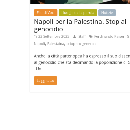
Filo di Voci
I luoghi della parola
Notizie
Napoli per la Palestina. Stop al
genocidio
,
22 Settembre 2025
Staff
Ferdinando Kaiser
G
,
,
Napoli
Palestaina
sciopero generale
Anche la città partenopea ha espresso il suo disse
al genocidio che sta decimando la popolazione di 
. Un
Leggi tutto