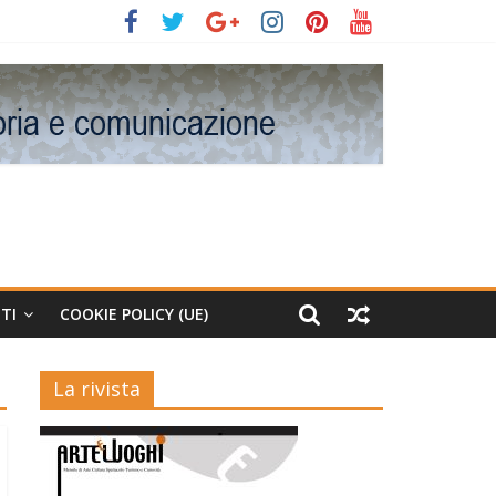
TI
COOKIE POLICY (UE)
La rivista