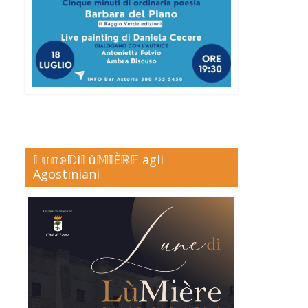
𝕃𝕦𝕟𝕖𝔻ì𝕃ù𝕄𝕀Èℝ𝔼 agli
Agostiniani