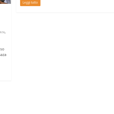
Leggi tutto
,
aza
nso
Gaza