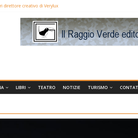
 direttore creativo di Verylux
lake Edwards in proiezione per i LunedìLùmière
gia la regista Liliana Cavani e Tomas Milian
eo Avis
MA
LIBRI
TEATRO
NOTIZIE
TURISMO
CONTAT