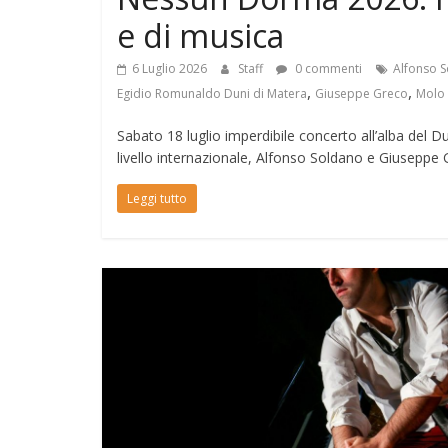
e di musica
6 Luglio 2026
Staff
0 commenti
Alfonso 
,
,
Egidio Romunaldo Duni di Matera
Giuseppe Greco
Molo 
Sabato 18 luglio imperdibile concerto all’alba del 
livello internazionale, Alfonso Soldano e Giuseppe
Leggi tutto