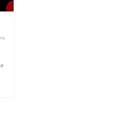
,
ca
te