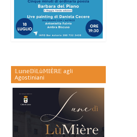
𝕃𝕦𝕟𝕖𝔻ì𝕃ù𝕄𝕀Èℝ𝔼 agli
Agostiniani