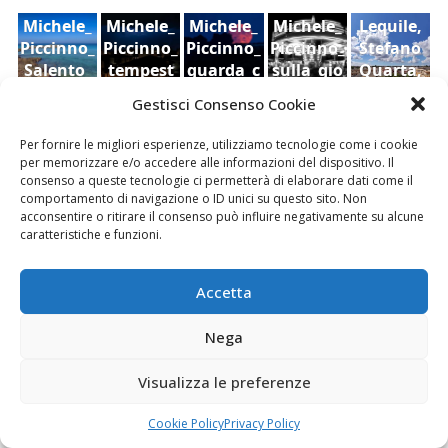
Michele_
Michele_
Michele_
Michele_
Lequile,
Piccinno_
Piccinno_
Piccinno_
Piccinno_
Stefano
Salento_
tempest
guarda_c
sulla_gio
Quarta,
Punta_S
a_21_09_
he_luna_
stra_2022
2021
Gestisci Consenso Cookie
Ruderi
Veduta
cielo,
uina
2022
2022
dell'antic
di
Sara Foti
Per fornire le migliori esperienze, utilizziamo tecnologie come i cookie
o
Modica
Sciavalie
per memorizzare e/o accedere alle informazioni del dispositivo. Il
castello
dal
re
consenso a queste tecnologie ci permetterà di elaborare dati come il
di Aidone
Castello
comportamento di navigazione o ID unici su questo sito. Non
acconsentire o ritirare il consenso può influire negativamente su alcune
(Enna),
della
Le Stanze di Arte e Luoghi | Albergo diffuso
caratteristiche e funzioni.
Dario
contea ,
della Cultura
Bottaro
Giacomo
Vespo
Accetta
Nega
Fai clic per accettare i cookie marketing e
Visualizza le preferenze
abilitare questo contenuto
Cookie Policy
Privacy Policy