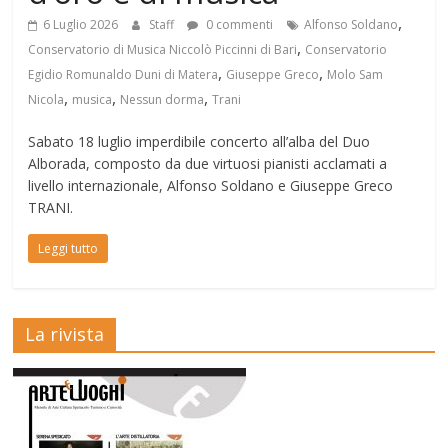
,
6 Luglio 2026
Staff
0 commenti
Alfonso Soldano
,
Conservatorio di Musica Niccolò Piccinni di Bari
Conservatorio
,
,
Egidio Romunaldo Duni di Matera
Giuseppe Greco
Molo Sam
,
,
,
Nicola
musica
Nessun dorma
Trani
Sabato 18 luglio imperdibile concerto all’alba del Duo
Alborada, composto da due virtuosi pianisti acclamati a
livello internazionale, Alfonso Soldano e Giuseppe Greco
TRANI.
Leggi tutto
La rivista