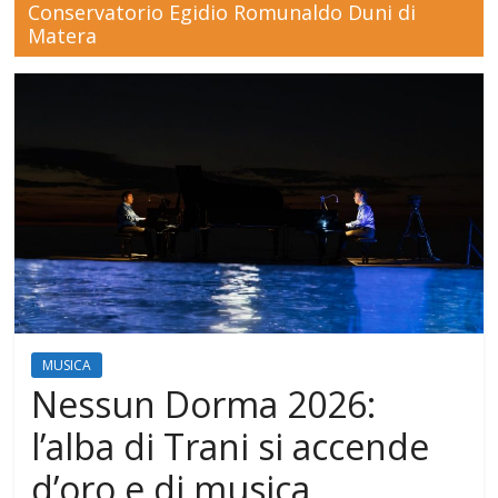
Conservatorio Egidio Romunaldo Duni di
Mensile
Matera
di
arte,
cultura,
turismo
e
curiosità
MUSICA
Nessun Dorma 2026:
l’alba di Trani si accende
d’oro e di musica