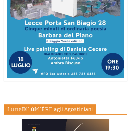
𝕃𝕦𝕟𝕖𝔻ì𝕃ù𝕄𝕀Èℝ𝔼 agli Agostiniani