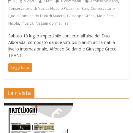
,
6 Luglio 2026
Staff
0 commenti
Alfonso Soldano
,
Conservatorio di Musica Niccolò Piccinni di Bari
Conservatorio
,
,
Egidio Romunaldo Duni di Matera
Giuseppe Greco
Molo Sam
,
,
,
Nicola
musica
Nessun dorma
Trani
Sabato 18 luglio imperdibile concerto all’alba del Duo
Alborada, composto da due virtuosi pianisti acclamati a
livello internazionale, Alfonso Soldano e Giuseppe Greco
TRANI.
Leggi tutto
La rivista