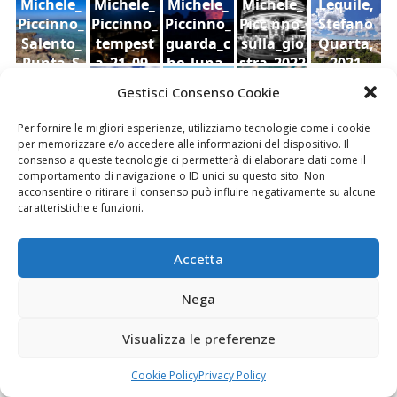
Michele_
Michele_
Michele_
Michele_
Lequile,
Piccinno_
Piccinno_
Piccinno_
Piccinno_
Stefano
Salento_
tempest
guarda_c
sulla_gio
Quarta,
Punta_S
a_21_09_
he_luna_
stra_2022
2021
Ruderi
Veduta
cielo,
uina
2022
2022
Gestisci Consenso Cookie
dell'antic
di
Sara Foti
o
Modica
Sciavalie
Per fornire le migliori esperienze, utilizziamo tecnologie come i cookie
castello
dal
re
per memorizzare e/o accedere alle informazioni del dispositivo. Il
di Aidone
Castello
consenso a queste tecnologie ci permetterà di elaborare dati come il
(Enna),
della
comportamento di navigazione o ID unici su questo sito. Non
Le Stanze di Arte e Luoghi | Albergo diffuso
acconsentire o ritirare il consenso può influire negativamente su alcune
Dario
contea ,
della Cultura
caratteristiche e funzioni.
Bottaro
Giacomo
Vespo
Accetta
Nega
Fai clic per accettare i cookie marketing e
Visualizza le preferenze
abilitare questo contenuto
Cookie Policy
Privacy Policy