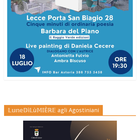
𝕃𝕦𝕟𝕖𝔻ì𝕃ù𝕄𝕀Èℝ𝔼 agli Agostiniani