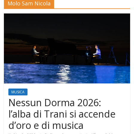
Molo Sam Nicola
Mensile
di
arte,
cultura,
turismo
e
curiosità
MUSICA
Nessun Dorma 2026:
l’alba di Trani si accende
d’oro e di musica