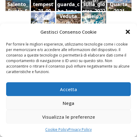
Salento_
tempest
guarda_c
sulla_gio
Quarta,
Punta_S
a_21_09_
he_luna_
stra_2022
2021
Ruderi
Veduta
cielo,
uina
2022
2022
dell'antic
di
Sara Foti
o
Modica
Sciavalie
Gestisci Consenso Cookie
castello
dal
re
di Aidone
Castello
Per fornire le migliori esperienze, utilizziamo tecnologie come i cookie
(Enna),
della
per memorizzare e/o accedere alle informazioni del dispositivo. Il
Le Stanze di Arte e Luoghi | Albergo diffuso
consenso a queste tecnologie ci permetterà di elaborare dati come il
Dario
contea ,
della Cultura
comportamento di navigazione o ID unici su questo sito. Non
Bottaro
Giacomo
acconsentire o ritirare il consenso può influire negativamente su alcune
Vespo
caratteristiche e funzioni.
Accetta
Fai clic per accettare i cookie marketing e
Nega
abilitare questo contenuto
Visualizza le preferenze
Cookie Policy
Privacy Policy