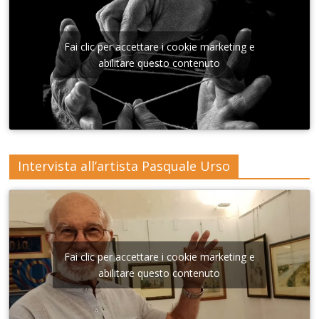
Conser
Lecce
Lecce
Lecce
Lecceb
Lecce
vatorio
Sant'A
nna di
Fai clic per accettare i cookie marketing e
Lecce
abilitare questo contenuto
Intervista all’artista Pasquale Urso
Fai clic per accettare i cookie marketing e
abilitare questo contenuto