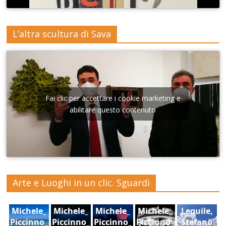
L’altra scultura di Sava
Fai clic per accettare i cookie marketing e
abilitare questo contenuto
Arte e Luoghi in un clic. Sguardi
Michele_
Michele_
Michele_
Michele_
Lequile,
Piccinno_
Piccinno_
Piccinno_
Piccinno_
Stefano