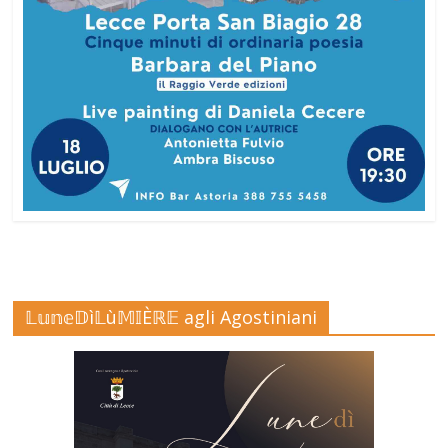
𝕃𝕦𝕟𝕖𝔻ì𝕃ù𝕄𝕀Èℝ𝔼 agli Agostiniani