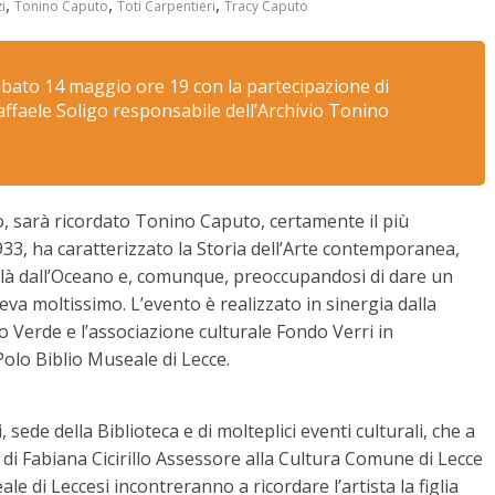
,
,
,
i
Tonino Caputo
Toti Carpentieri
Tracy Caputo
sabato 14 maggio ore 19 con la partecipazione di
 Raffaele Soligo responsabile dell’Archivio Tonino
, sarà ricordato Tonino Caputo, certamente il più
933, ha caratterizzato la Storia dell’Arte contemporanea,
i là dall’Oceano e, comunque, preoccupandosi di dare un
eneva moltissimo. L’evento è realizzato in sinergia dalla
gio Verde e l’associazione culturale Fondo Verri in
Polo Biblio Museale di Lecce.
 sede della Biblioteca e di molteplici eventi culturali, che a
li di Fabiana Cicirillo Assessore alla Cultura Comune di Lecce
le di Leccesi incontreranno a ricordare l’artista la figlia