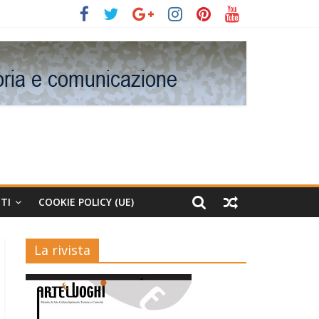
TI
COOKIE POLICY (UE)
La rivista