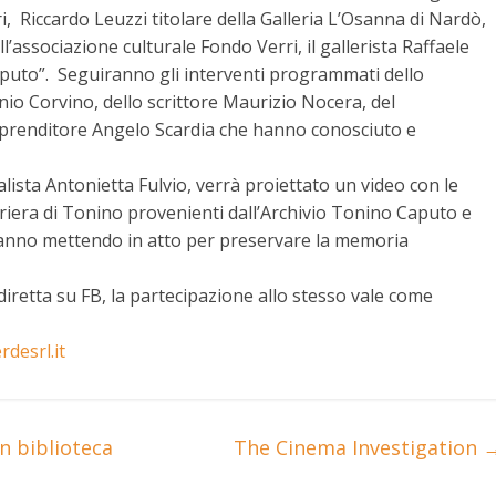
ri, Riccardo Leuzzi titolare della Galleria L’Osanna di Nardò,
’associazione culturale Fondo Verri, il gallerista Raffaele
aputo”. Seguiranno gli interventi programmati dello
io Corvino, dello scrittore Maurizio Nocera, del
’imprenditore Angelo Scardia che hanno conosciuto e
lista Antonietta Fulvio, verrà proiettato un video con le
rriera di Tonino provenienti dall’Archivio Tonino Caputo e
i stanno mettendo in atto per preservare la memoria
diretta su FB, la partecipazione allo stesso vale come
rdesrl.it
in biblioteca
The Cinema Investigation