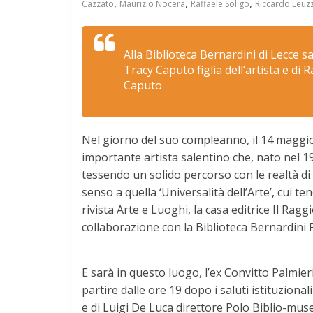
,
,
,
Cazzato
Maurizio Nocera
Raffaele Soligo
Riccardo Leuzz
Alla Biblioteca Bernardini di Lecce 
Tracy Caputo figlia dell’artista e di
Caputo
Nel giorno del suo compleanno, il 14 maggio
importante artista salentino che, nato nel 1
tessendo un solido percorso con le realtà d
senso a quella ‘Universalità dell’Arte’, cui t
rivista Arte e Luoghi, la casa editrice Il Rag
collaborazione con la Biblioteca Bernardini 
E sarà in questo luogo, l’ex Convitto Palmieri,
partire dalle ore 19 dopo i saluti istituziona
e di Luigi De Luca direttore Polo Biblio-musea