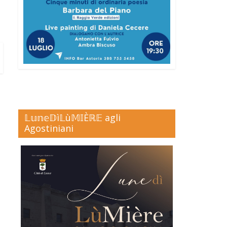
𝕃𝕦𝕟𝕖𝔻ì𝕃ù𝕄𝕀Èℝ𝔼 agli
Agostiniani