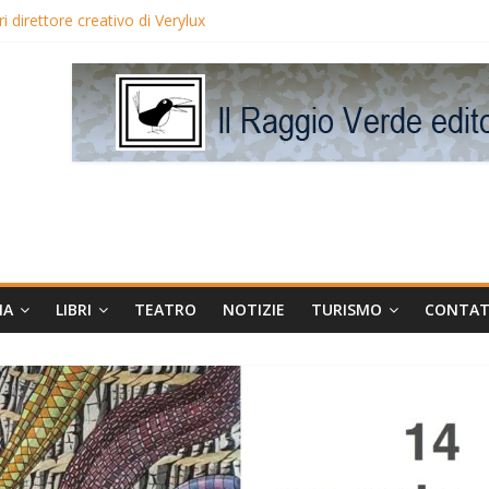
 direttore creativo di Verylux
lake Edwards in proiezione per i LunedìLùmière
gia la regista Liliana Cavani e Tomas Milian
eo Avis
MA
LIBRI
TEATRO
NOTIZIE
TURISMO
CONTAT