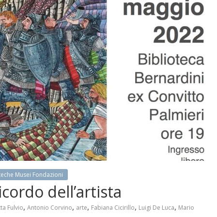
ioteche Musei Fondazioni
ordo dell’artista
,
,
,
,
,
ta Fulvio
Antonio Corvino
arte
Fabiana Cicirillo
Luigi De Luca
Mario