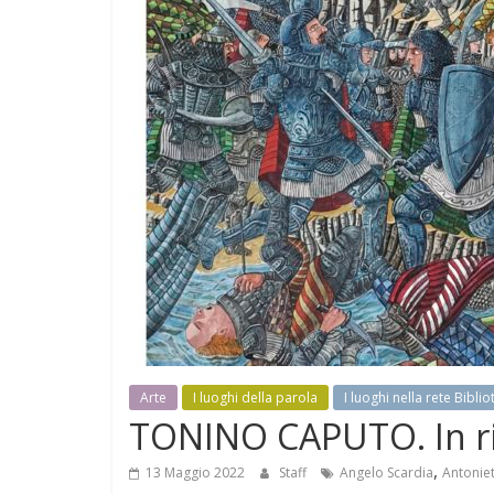
Arte
I luoghi della parola
I luoghi nella rete Bibl
TONINO CAPUTO. In ric
,
13 Maggio 2022
Staff
Angelo Scardia
Antoniet