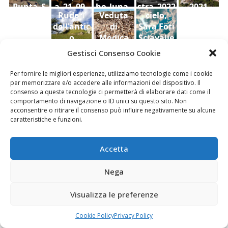
Punta_S
a_21_09_
he_luna_
stra_2022
2021
Ruderi
Veduta
cielo,
uina
2022
2022
dell'antic
di
Sara Foti
o
Modica
Sciavalie
castello
dal
re
Gestisci Consenso Cookie
di Aidone
Castello
(Enna),
della
Per fornire le migliori esperienze, utilizziamo tecnologie come i cookie
Le Stanze di Arte e Luoghi | Albergo diffuso
Dario
contea ,
per memorizzare e/o accedere alle informazioni del dispositivo. Il
della Cultura
consenso a queste tecnologie ci permetterà di elaborare dati come il
Bottaro
Giacomo
comportamento di navigazione o ID unici su questo sito. Non
Vespo
acconsentire o ritirare il consenso può influire negativamente su alcune
caratteristiche e funzioni.
Accetta
Fai clic per accettare i cookie marketing e
abilitare questo contenuto
Nega
Visualizza le preferenze
Cookie Policy
Privacy Policy