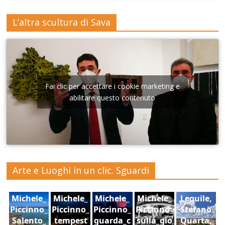
L’altra scultura di Sava
Fai clic per accettare i cookie marketing e
abilitare questo contenuto
Arte e Luoghi in un clic. Sguardi
Michele_
Michele_
Michele_
Michele_
Lequile,
Piccinno_
Piccinno_
Piccinno_
Piccinno_
Stefano
Salento_
tempest
guarda_c
sulla_gio
Quarta,