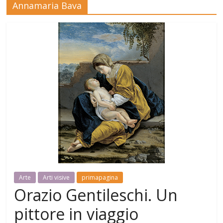
Annamaria Bava
Mensile
di
arte,
cultura,
turismo
e
curiosità
Arte
Arti visive
primapagina
Orazio Gentileschi. Un
pittore in viaggio