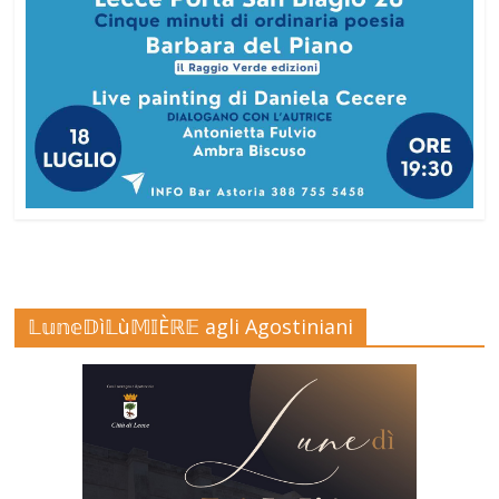
𝕃𝕦𝕟𝕖𝔻ì𝕃ù𝕄𝕀Èℝ𝔼 agli Agostiniani