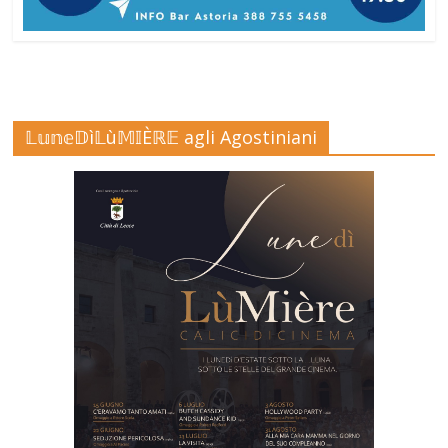
𝕃𝕦𝕟𝕖𝔻ì𝕃ù𝕄𝕀Èℝ𝔼 agli Agostiniani