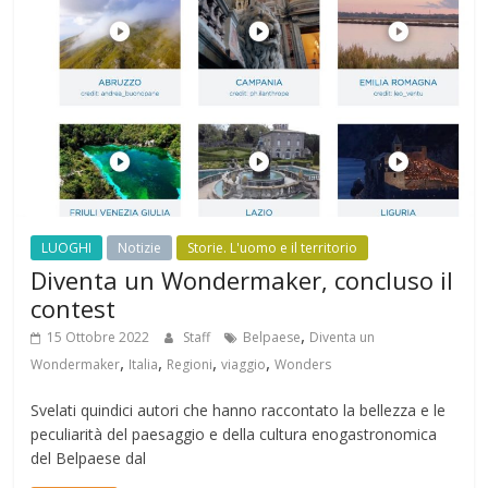
LUOGHI
Notizie
Storie. L'uomo e il territorio
Diventa un Wondermaker, concluso il
contest
,
15 Ottobre 2022
Staff
Belpaese
Diventa un
,
,
,
,
Wondermaker
Italia
Regioni
viaggio
Wonders
Svelati quindici autori che hanno raccontato la bellezza e le
peculiarità del paesaggio e della cultura enogastronomica
del Belpaese dal