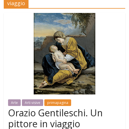
viaggio
Mensile
di
arte,
cultura,
turismo
e
curiosità
Arte
Arti visive
primapagina
Orazio Gentileschi. Un
pittore in viaggio