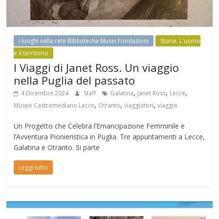
I luoghi nella rete Biblioteche Musei Fondazioni
Storie. L'uomo
e il territorio
I Viaggi di Janet Ross. Un viaggio
nella Puglia del passato
,
,
,
4 Dicembre 2024
Staff
Galatina
Janet Ross
Lecce
,
,
,
Museo Castromediano Lecce
Otranto
viaggiatori
viaggio
Un Progetto che Celebra l’Emancipazione Femminile e
l’Avventura Pionieristica in Puglia. Tre appuntamenti a Lecce,
Galatina e Otranto. Si parte
Leggi tutto