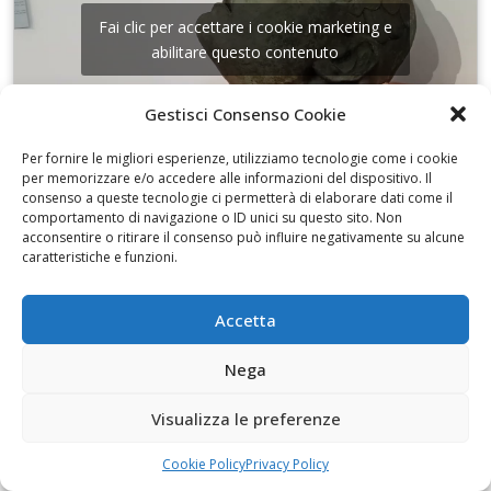
Fai clic per accettare i cookie marketing e
abilitare questo contenuto
Gestisci Consenso Cookie
Per fornire le migliori esperienze, utilizziamo tecnologie come i cookie
per memorizzare e/o accedere alle informazioni del dispositivo. Il
consenso a queste tecnologie ci permetterà di elaborare dati come il
I disegni di Martinez
comportamento di navigazione o ID unici su questo sito. Non
acconsentire o ritirare il consenso può influire negativamente su alcune
caratteristiche e funzioni.
Accetta
Fai clic per accettare i cookie marketing e
Nega
abilitare questo contenuto
Visualizza le preferenze
Cookie Policy
Privacy Policy