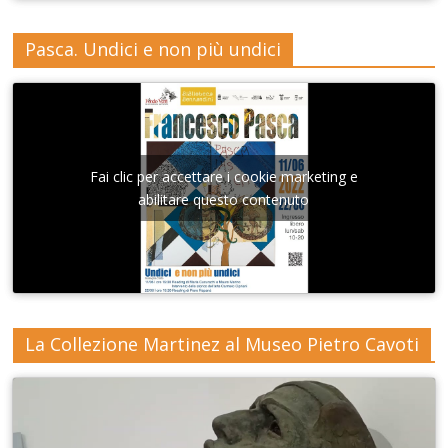
Pasca. Undici e non più undici
Fai clic per accettare i cookie marketing e
abilitare questo contenuto
La Collezione Martinez al Museo Pietro Cavoti