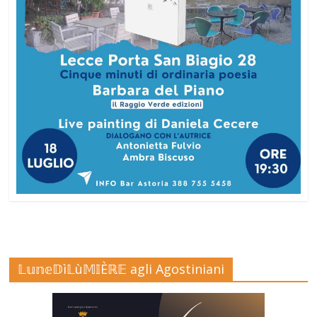
𝕃𝕦𝕟𝕖𝔻ì𝕃ù𝕄𝕀Èℝ𝔼 agli Agostiniani