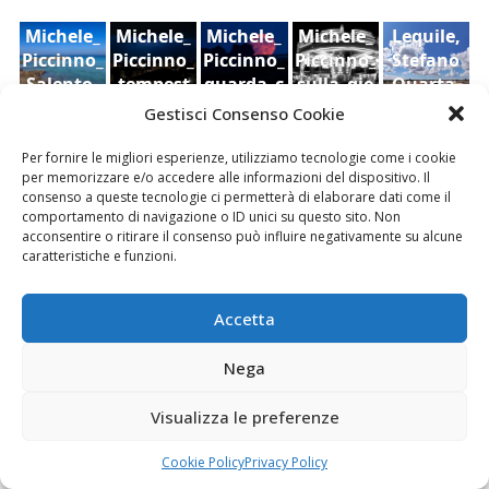
Michele_
Michele_
Michele_
Michele_
Lequile,
Piccinno_
Piccinno_
Piccinno_
Piccinno_
Stefano
Salento_
tempest
guarda_c
sulla_gio
Quarta,
Punta_S
a_21_09_
he_luna_
stra_2022
2021
Gestisci Consenso Cookie
Ruderi
Veduta
cielo,
uina
2022
2022
dell'antic
di
Sara Foti
Per fornire le migliori esperienze, utilizziamo tecnologie come i cookie
o
Modica
Sciavalie
per memorizzare e/o accedere alle informazioni del dispositivo. Il
castello
dal
re
consenso a queste tecnologie ci permetterà di elaborare dati come il
comportamento di navigazione o ID unici su questo sito. Non
di Aidone
Castello
acconsentire o ritirare il consenso può influire negativamente su alcune
(Enna),
della
Le Stanze di Arte e Luoghi | Albergo diffuso
caratteristiche e funzioni.
Dario
contea ,
della Cultura
Bottaro
Giacomo
Vespo
Accetta
Nega
Visualizza le preferenze
Fai clic per accettare i cookie marketing e
abilitare questo contenuto
Cookie Policy
Privacy Policy