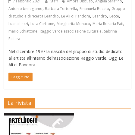
,
,
7 Febbraio 2021
Staff
Ambra Biscuso
Angela Serafino
,
,
,
Antonio benegiamo
Barbara Tortorella
Emanuela Bucato
Gruppo
,
,
,
,
di studio e di ricerca Leandro
Le Ali di Pandora
Leandro
Lecce
,
,
,
,
Luana Lezzi
Luca Carbone
Margherita Monaco
Maria Rosaria Pati
,
,
mario Schiattone
Raggio Verde associazione culturale
Sabrina
Pallara
Nel dicembre 1997 la nascita del gruppo di studio dedicato
all’artista all’interno dell’associazione Raggio Verde. Oggi Le
Ali di Pandora
Leggi tutto
La rivista