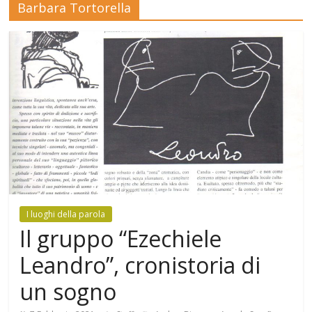
Barbara Tortorella
Mensile
di
arte,
cultura,
turismo
e
curiosità
I luoghi della parola
Il gruppo “Ezechiele
Leandro”, cronistoria di
un sogno