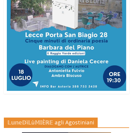
𝕃𝕦𝕟𝕖𝔻ì𝕃ù𝕄𝕀Èℝ𝔼 agli Agostiniani