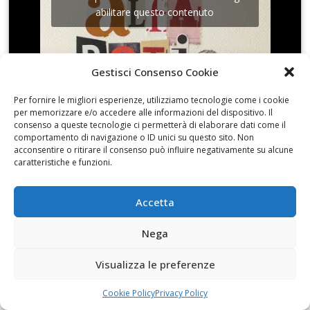
abilitare questo contenuto
Gestisci Consenso Cookie
Per fornire le migliori esperienze, utilizziamo tecnologie come i cookie
L’altra scultura di Sava
per memorizzare e/o accedere alle informazioni del dispositivo. Il
consenso a queste tecnologie ci permetterà di elaborare dati come il
comportamento di navigazione o ID unici su questo sito. Non
acconsentire o ritirare il consenso può influire negativamente su alcune
caratteristiche e funzioni.
Fai clic per accettare i cookie marketing e
Accetta
abilitare questo contenuto
Nega
Visualizza le preferenze
Cookie Policy
Privacy Policy