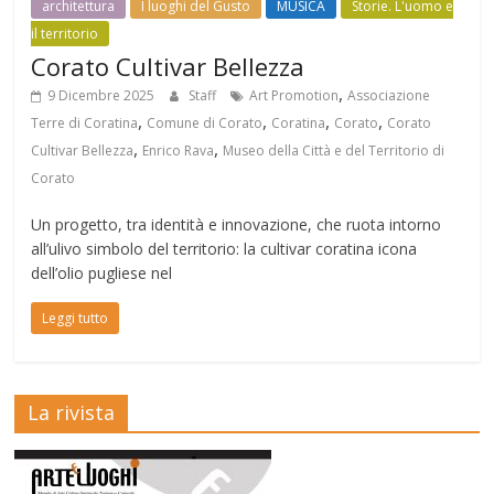
architettura
I luoghi del Gusto
MUSICA
Storie. L'uomo e
il territorio
Corato Cultivar Bellezza
,
9 Dicembre 2025
Staff
Art Promotion
Associazione
,
,
,
,
Terre di Coratina
Comune di Corato
Coratina
Corato
Corato
,
,
Cultivar Bellezza
Enrico Rava
Museo della Città e del Territorio di
Corato
Un progetto, tra identità e innovazione, che ruota intorno
all’ulivo simbolo del territorio: la cultivar coratina icona
dell’olio pugliese nel
Leggi tutto
La rivista