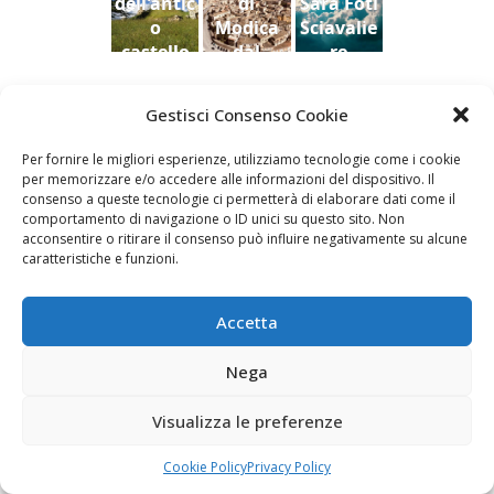
dell'antic
di
Sara Foti
o
Modica
Sciavalie
castello
dal
re
di Aidone
Castello
(Enna),
della
Le Stanze di Arte e Luoghi | Albergo diffuso
Gestisci Consenso Cookie
Dario
contea ,
della Cultura
Bottaro
Giacomo
Per fornire le migliori esperienze, utilizziamo tecnologie come i cookie
Vespo
per memorizzare e/o accedere alle informazioni del dispositivo. Il
consenso a queste tecnologie ci permetterà di elaborare dati come il
comportamento di navigazione o ID unici su questo sito. Non
acconsentire o ritirare il consenso può influire negativamente su alcune
caratteristiche e funzioni.
Fai clic per accettare i cookie marketing e
abilitare questo contenuto
Accetta
Nega
Visualizza le preferenze
Newsletter
Cookie Policy
Privacy Policy