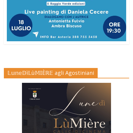
𝕃𝕦𝕟𝕖𝔻ì𝕃ù𝕄𝕀Èℝ𝔼 agli Agostiniani