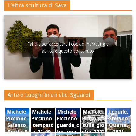
L’altra scultura di Sava
Fai clic per accettare i cookie marketing e
abilitare questo contenuto
Arte e Luoghi in un clic. Sguardi
Michele_
Michele_
Michele_
Michele_
Lequile,
Piccinno_
Piccinno_
Piccinno_
Piccinno_
Stefano
Salento_
tempest
guarda_c
sulla_gio
Quarta,
Punta_S
a_21_09_
he_luna_
stra_2022
2021