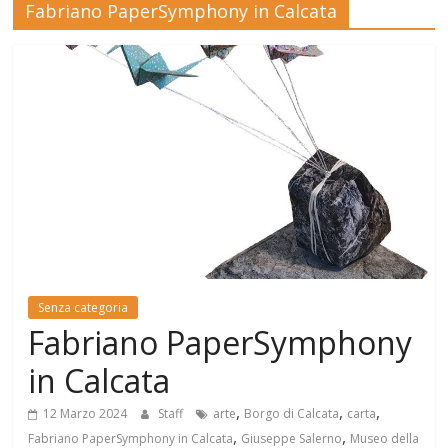
Fabriano PaperSymphony in Calcata
Mensile
di
arte,
cultura,
turismo
e
curiosità
Senza categoria
Fabriano PaperSymphony
in Calcata
,
,
,
12 Marzo 2024
Staff
arte
Borgo di Calcata
carta
,
,
Fabriano PaperSymphony in Calcata
Giuseppe Salerno
Museo della