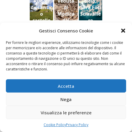
Ruderi
Veduta
cielo,
uina
2022
2022
dell'antic
di
Sara Foti
o
Modica
Sciavalie
castello
dal
re
di Aidone
Castello
Gestisci Consenso Cookie
(Enna),
della
Le Stanze di Arte e Luoghi | Albergo diffuso
Dario
contea ,
della Cultura
Per fornire le migliori esperienze, utilizziamo tecnologie come i cookie
Bottaro
Giacomo
per memorizzare e/o accedere alle informazioni del dispositivo. Il
Vespo
consenso a queste tecnologie ci permetterà di elaborare dati come il
comportamento di navigazione o ID unici su questo sito. Non
acconsentire o ritirare il consenso può influire negativamente su alcune
caratteristiche e funzioni.
Fai clic per accettare i cookie marketing e
Accetta
abilitare questo contenuto
Nega
Visualizza le preferenze
Cookie Policy
Privacy Policy
Newsletter