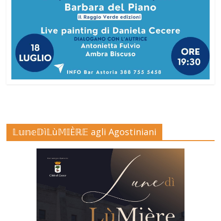
𝕃𝕦𝕟𝕖𝔻ì𝕃ù𝕄𝕀Èℝ𝔼 agli Agostiniani