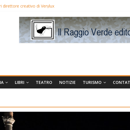
eo Avis
 direttore creativo di Verylux
lake Edwards in proiezione per i LunedìLùmière
gia la regista Liliana Cavani e Tomas Milian
MA
LIBRI
TEATRO
NOTIZIE
TURISMO
CONTAT