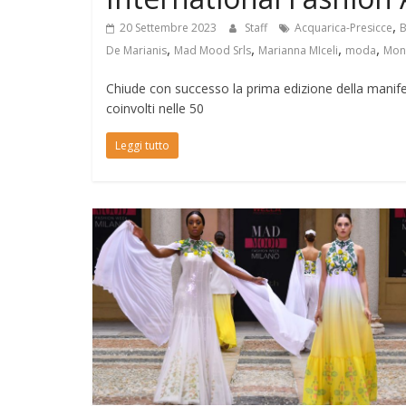
,
20 Settembre 2023
Staff
Acquarica-Presicce
B
,
,
,
,
De Marianis
Mad Mood Srls
Marianna MIceli
moda
Mon
Chiude con successo la prima edizione della manif
coinvolti nelle 50
Leggi tutto