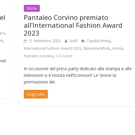
Moda
el
Pantaleo Corvino premiato
all’International Fashion Award
2023
,
aro
,
,
ek
15 Settembre 2023
Staff
Claudia Motta
,
,
,
International Fashion Award 2023
Marianna MIceli
moda
,
Pantaleo Corvino
U.S. Lecce
nel
In occasione del press party dedicato alla stampa e alle
televisioni si è tenuta nell’Ecoresort Le Sirené la
premiazione del
Leggi tutto