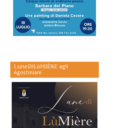
𝕃𝕦𝕟𝕖𝔻ì𝕃ù𝕄𝕀Èℝ𝔼 agli
Agostiniani