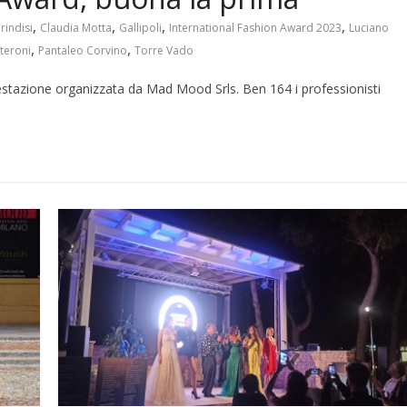
,
,
,
,
rindisi
Claudia Motta
Gallipoli
International Fashion Award 2023
Luciano
,
,
teroni
Pantaleo Corvino
Torre Vado
estazione organizzata da Mad Mood Srls. Ben 164 i professionisti