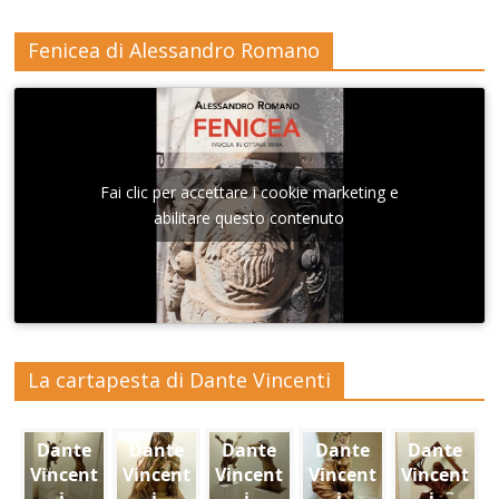
Fenicea di Alessandro Romano
Fai clic per accettare i cookie marketing e
abilitare questo contenuto
La cartapesta di Dante Vincenti
Dante
Dante
Dante
Dante
Dante
Vincent
Vincent
Vincent
Vincent
Vincent
i,
i,
i,
i,
i,