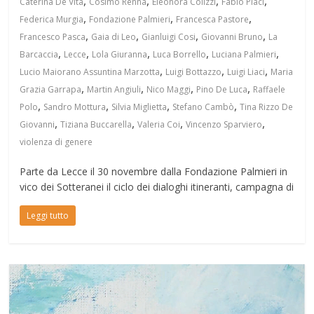
,
,
,
,
Caterina De Vita
Cosimo Renna
Eleonora Colizzi
Fabio Placì
,
,
,
Federica Murgia
Fondazione Palmieri
Francesca Pastore
,
,
,
,
Francesco Pasca
Gaia di Leo
Gianluigi Cosi
Giovanni Bruno
La
,
,
,
,
,
Barcaccia
Lecce
Lola Giuranna
Luca Borrello
Luciana Palmieri
,
,
,
Lucio Maiorano Assuntina Marzotta
Luigi Bottazzo
Luigi Liaci
Maria
,
,
,
,
Grazia Garrapa
Martin Angiuli
Nico Maggi
Pino De Luca
Raffaele
,
,
,
,
Polo
Sandro Mottura
Silvia Miglietta
Stefano Cambò
Tina Rizzo De
,
,
,
,
Giovanni
Tiziana Buccarella
Valeria Coi
Vincenzo Sparviero
violenza di genere
Parte da Lecce il 30 novembre dalla Fondazione Palmieri in
vico dei Sotteranei il ciclo dei dialoghi itineranti, campagna di
Leggi tutto