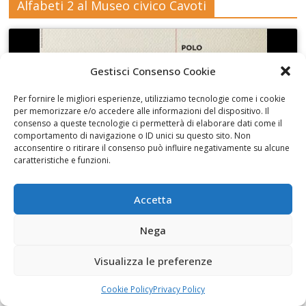
Alfabeti 2 al Museo civico Cavoti
Gestisci Consenso Cookie
Fai clic per accettare i cookie marketing e
Per fornire le migliori esperienze, utilizziamo tecnologie come i cookie
abilitare questo contenuto
per memorizzare e/o accedere alle informazioni del dispositivo. Il
consenso a queste tecnologie ci permetterà di elaborare dati come il
comportamento di navigazione o ID unici su questo sito. Non
acconsentire o ritirare il consenso può influire negativamente su alcune
caratteristiche e funzioni.
Accetta
L’altra scultura di Sava
Nega
Visualizza le preferenze
Cookie Policy
Privacy Policy
Fai clic per accettare i cookie marketing e