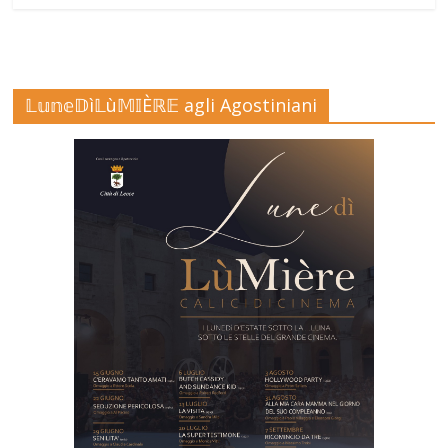
𝕃𝕦𝕟𝕖𝔻ì𝕃ù𝕄𝕀Èℝ𝔼 agli Agostiniani