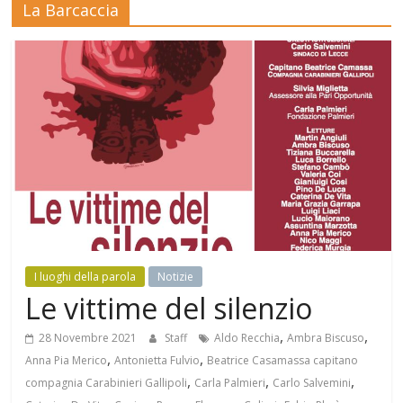
La Barcaccia
Mensile
di
arte,
cultura,
turismo
e
curiosità
I luoghi della parola
Notizie
Le vittime del silenzio
,
,
28 Novembre 2021
Staff
Aldo Recchia
Ambra Biscuso
,
,
Anna Pia Merico
Antonietta Fulvio
Beatrice Casamassa capitano
,
,
,
compagnia Carabinieri Gallipoli
Carla Palmieri
Carlo Salvemini