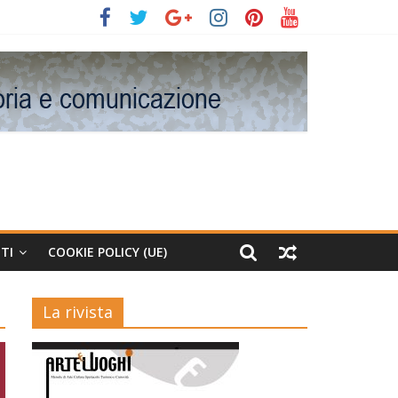
TI
COOKIE POLICY (UE)
La rivista