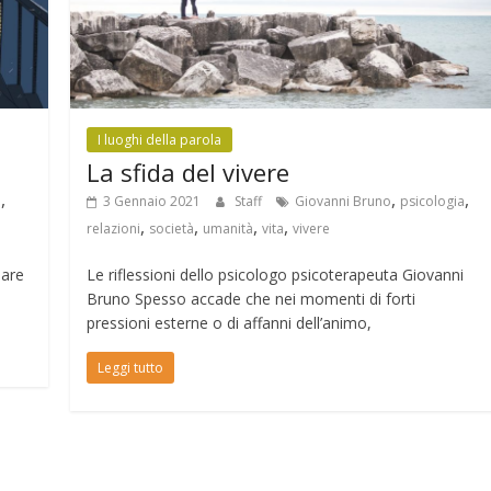
I luoghi della parola
La sfida del vivere
,
,
,
o
3 Gennaio 2021
Staff
Giovanni Bruno
psicologia
,
,
,
,
relazioni
società
umanità
vita
vivere
iare
Le riflessioni dello psicologo psicoterapeuta Giovanni
Bruno Spesso accade che nei momenti di forti
pressioni esterne o di affanni dell’animo,
Leggi tutto