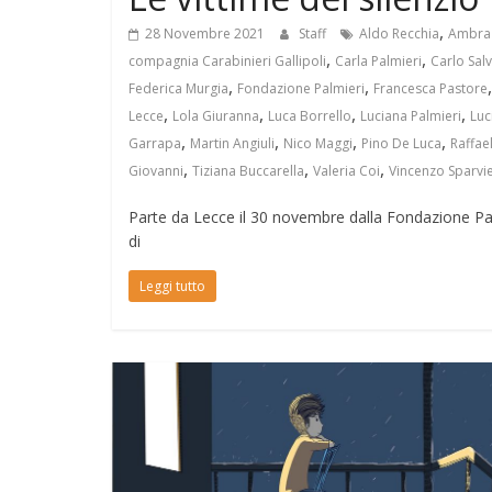
,
28 Novembre 2021
Staff
Aldo Recchia
Ambra 
,
,
compagnia Carabinieri Gallipoli
Carla Palmieri
Carlo Sal
,
,
Federica Murgia
Fondazione Palmieri
Francesca Pastore
,
,
,
,
Lecce
Lola Giuranna
Luca Borrello
Luciana Palmieri
Luc
,
,
,
,
Garrapa
Martin Angiuli
Nico Maggi
Pino De Luca
Raffae
,
,
,
Giovanni
Tiziana Buccarella
Valeria Coi
Vincenzo Sparvi
Parte da Lecce il 30 novembre dalla Fondazione Palmi
di
Leggi tutto