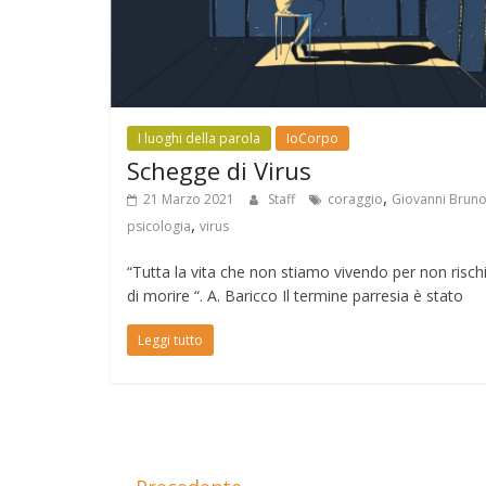
I luoghi della parola
IoCorpo
Schegge di Virus
,
21 Marzo 2021
Staff
coraggio
Giovanni Brun
,
psicologia
virus
“Tutta la vita che non stiamo vivendo per non risch
di morire “. A. Baricco Il termine parresia è stato
Leggi tutto