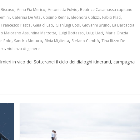
,
,
,
Biscuso
Anna Pia Merico
Antonietta Fulvio
Beatrice Casamassa capitano
,
,
,
,
,
vemini
Caterina De Vita
Cosimo Renna
Eleonora Colizzi
Fabio Placì
,
,
,
,
,
,
Francesco Pasca
Gaia di Leo
Gianluigi Cosi
Giovanni Bruno
La Barcaccia
,
,
,
io Maiorano Assuntina Marzotta
Luigi Bottazzo
Luigi Liaci
Maria Grazia
,
,
,
,
le Polo
Sandro Mottura
Silvia Miglietta
Stefano Cambò
Tina Rizzo De
,
ero
violenza di genere
eri in vico dei Sotteranei il ciclo dei dialoghi itineranti, campagna