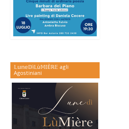
𝕃𝕦𝕟𝕖𝔻ì𝕃ù𝕄𝕀Èℝ𝔼 agli
Agostiniani