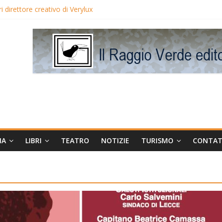
 direttore creativo di Verylux
lake Edwards in proiezione per i LunedìLùmière
gia la regista Liliana Cavani e Tomas Milian
eo Avis
MA
LIBRI
TEATRO
NOTIZIE
TURISMO
CONTAT