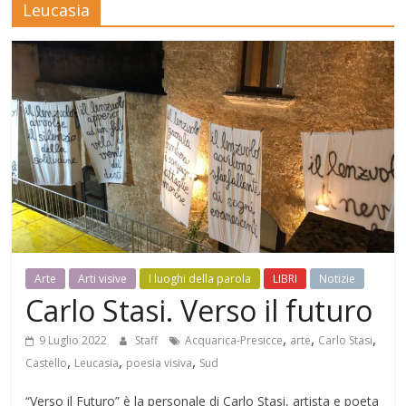
Leucasia
Mensile
di
arte,
cultura,
turismo
e
curiosità
Arte
Arti visive
I luoghi della parola
LIBRI
Notizie
Carlo Stasi. Verso il futuro
,
,
,
9 Luglio 2022
Staff
Acquarica-Presicce
arte
Carlo Stasi
,
,
,
Castello
Leucasia
poesia visiva
Sud
“Verso il Futuro” è la personale di Carlo Stasi, artista e poeta