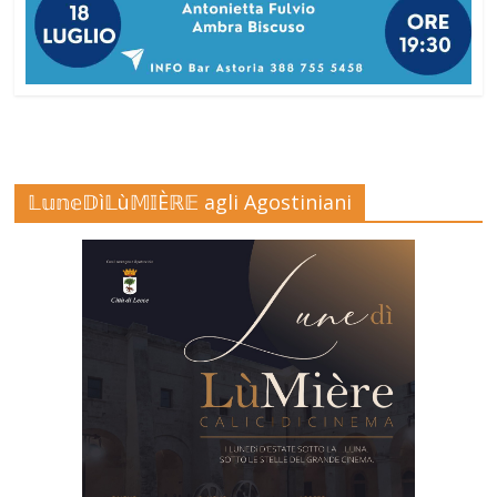
𝕃𝕦𝕟𝕖𝔻ì𝕃ù𝕄𝕀Èℝ𝔼 agli Agostiniani