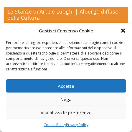
di Aidone
Castello
(Enna),
della
Le Stanze di Arte e Luoghi | Albergo diffuso
Dario
contea ,
della Cultura
Bottaro
Giacomo
Vespo
Gestisci Consenso Cookie
Per fornire le migliori esperienze, utilizziamo tecnologie come i cookie
per memorizzare e/o accedere alle informazioni del dispositivo. Il
consenso a queste tecnologie ci permetterà di elaborare dati come il
Fai clic per accettare i cookie marketing e
comportamento di navigazione o ID unici su questo sito. Non
abilitare questo contenuto
acconsentire o ritirare il consenso può influire negativamente su alcune
caratteristiche e funzioni.
Accetta
Nega
Newsletter
Visualizza le preferenze
Cookie Policy
Privacy Policy