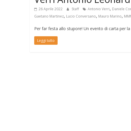
,
26 Aprile 2022
Staff
Antonio Verri
Daniele Cor
,
,
,
Gaetano Martinez
Lucio Conversano
Mauro Marino
MMM
Per far festa allo stupore! Un evento di carta per 
Leggi tutto