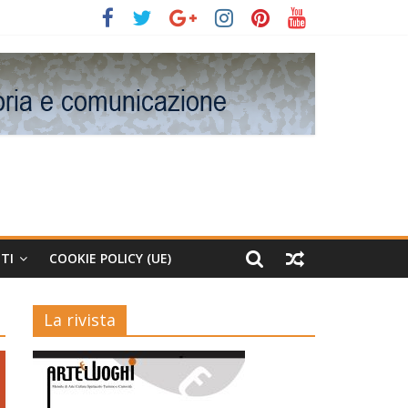
TI
COOKIE POLICY (UE)
La rivista