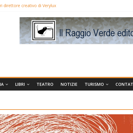
 direttore creativo di Verylux
lake Edwards in proiezione per i LunedìLùmière
gia la regista Liliana Cavani e Tomas Milian
eo Avis
MA
LIBRI
TEATRO
NOTIZIE
TURISMO
CONTAT