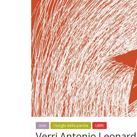
Arte
I luoghi della parola
LIBRI
Verri Antonio Leonar