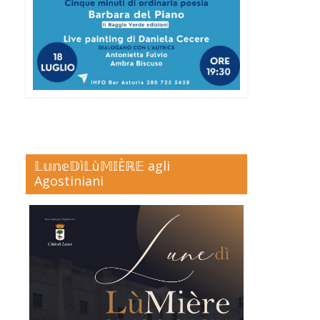
𝕃𝕦𝕟𝕖𝔻ì𝕃ù𝕄𝕀Èℝ𝔼 agli
Agostiniani