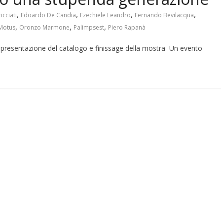
,
,
,
,
icciati
Edoardo De Candia
Ezechiele Leandro
Fernando Bevilacqua
,
,
,
otus
Oronzo Marmone
Palimpsest
Piero Rapanà
la presentazione del catalogo e finissage della mostra Un evento