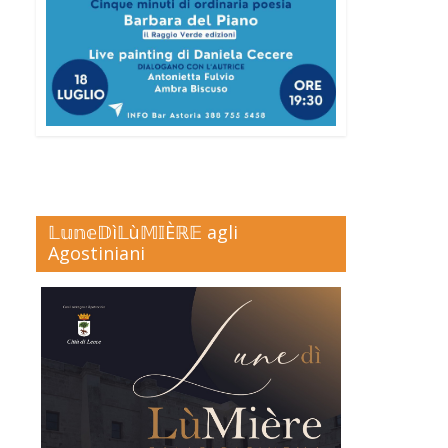
𝕃𝕦𝕟𝕖𝔻ì𝕃ù𝕄𝕀Èℝ𝔼 agli
Agostiniani