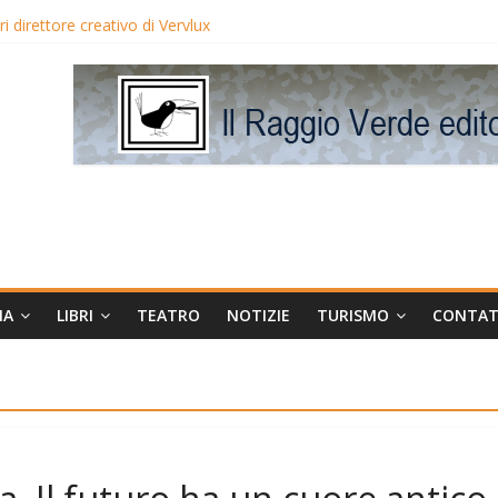
eo Avis
 direttore creativo di Verylux
lake Edwards in proiezione per i LunedìLùmière
gia la regista Liliana Cavani e Tomas Milian
MA
LIBRI
TEATRO
NOTIZIE
TURISMO
CONTAT