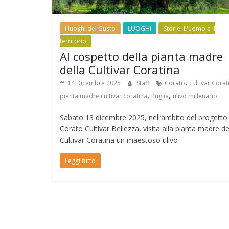
I luoghi del Gusto
LUOGHI
Storie. L'uomo e il
territorio
Al cospetto della pianta madre
della Cultivar Coratina
,
14 Dicembre 2025
Staff
Corato
cultivar Corat
,
,
pianta madre cultivar coratina
Puglia
ulivo millenario
Sabato 13 dicembre 2025, nell’ambito del progetto
Corato Cultivar Bellezza, visita alla pianta madre de
Cultivar Coratina un maestoso ulivo
Leggi tutto