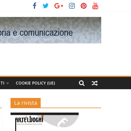
TI
COOKIE POLICY (UE)
La rivista