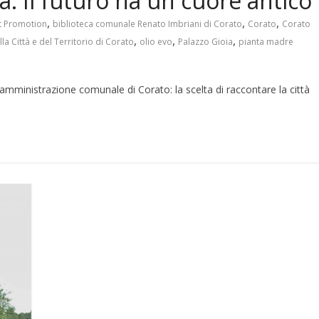
a. Il futuro ha un cuore antico
,
,
,
t Promotion
biblioteca comunale Renato Imbriani di Corato
Corato
Corato
,
,
,
a Città e del Territorio di Corato
olio evo
Palazzo Gioia
pianta madre
amministrazione comunale di Corato: la scelta di raccontare la città