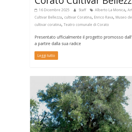
Corato Cultivar Bellezz
,
16 Dicembre 2025
Staff
Alberto La Monica
Ar
,
,
,
Cultivar Bellezza
cultivar Coratina
Enrico Rava
Museo dell
,
cultivar coratina
Teatro comunale di Corato
Presentato ufficialmente il progetto promosso dall’
a partire dalla sua radice
Leggi tutto