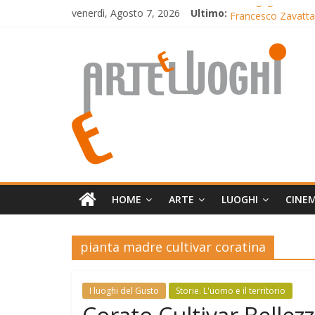
Salta
venerdì, Agosto 7, 2026
Ultimo:
A Borgagne il torn
al
Francesco Zavattari
contenuto
Arte
Sere d’Estate
Il capolavoro di B
LunedìLùMière omag
e
Luoghi
Mensile
di
arte,
HOME
ARTE
LUOGHI
CINE
cultura,
turismo
pianta madre cultivar coratina
e
curiosità
I luoghi del Gusto
Storie. L'uomo e il territorio