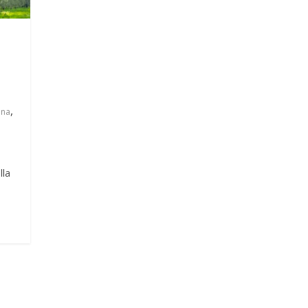
,
ina
lla