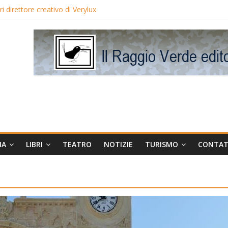
 direttore creativo di Verylux
lake Edwards in proiezione per i LunedìLùmière
gia la regista Liliana Cavani e Tomas Milian
eo Avis
MA
LIBRI
TEATRO
NOTIZIE
TURISMO
CONTAT