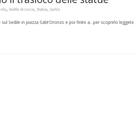
,
,
,
Polo
Sedile di Lecce
Statue
Surbo
sul Sedile in piazza Sabt’Oronzo e poi finite a…per scoprirlo leggete