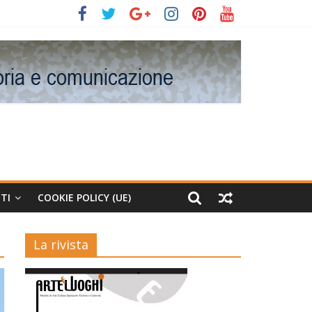
TI
COOKIE POLICY (UE)
La rivista