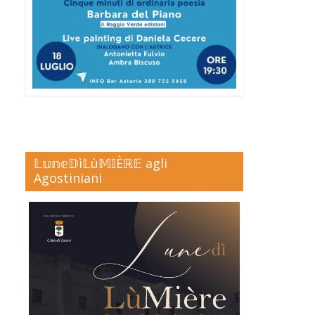
𝕃𝕦𝕟𝕖𝔻ì𝕃ù𝕄𝕀Èℝ𝔼 agli
Agostiniani