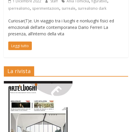
,
,
1 Dicembre 2022
Staff
Ania Tomicka
figurativo
,
,
,
iperrealismo
sperimentazioni
surreale
surrealismo dark
Curiosar(T)e. Un viaggio tra i luoghi e nonluoghi fisici ed
emozionali dell’arte contemporanea Dario Ferreri La
presenza, all’interno della vita
Leggi tutto
La rivista