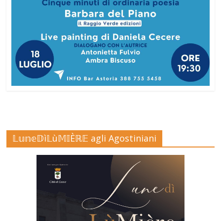
𝕃𝕦𝕟𝕖𝔻ì𝕃ù𝕄𝕀Èℝ𝔼 agli Agostiniani