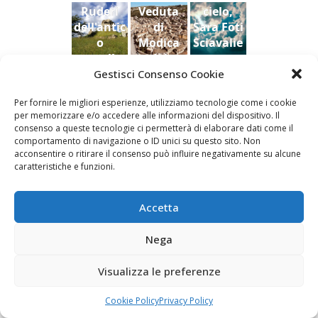
Ruderi
Veduta
cielo,
uina
2022
2022
dell'antic
di
Sara Foti
o
Modica
Sciavalie
castello
dal
re
di Aidone
Castello
Gestisci Consenso Cookie
(Enna),
della
Le Stanze di Arte e Luoghi | Albergo diffuso
Per fornire le migliori esperienze, utilizziamo tecnologie come i cookie
Dario
contea ,
della Cultura
per memorizzare e/o accedere alle informazioni del dispositivo. Il
Bottaro
Giacomo
consenso a queste tecnologie ci permetterà di elaborare dati come il
Vespo
comportamento di navigazione o ID unici su questo sito. Non
acconsentire o ritirare il consenso può influire negativamente su alcune
caratteristiche e funzioni.
Fai clic per accettare i cookie marketing e
Accetta
abilitare questo contenuto
Nega
Visualizza le preferenze
Cookie Policy
Privacy Policy