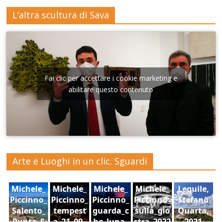
L’altra scultura di Sava
Fai clic per accettare i cookie marketing e
abilitare questo contenuto
Arte e Luoghi in un clic. Sguardi
Michele_
Michele_
Michele_
Michele_
Lequile,
Piccinno_
Piccinno_
Piccinno_
Piccinno_
Stefano
Salento_
tempest
guarda_c
sulla_gio
Quarta,
Punta_S
a_21_09_
he_luna_
stra_2022
2021