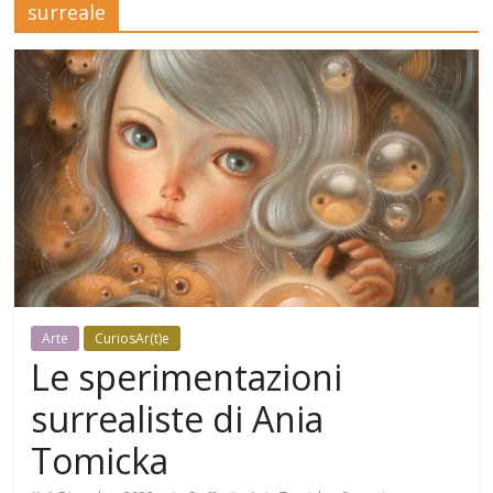
surreale
Mensile
di
arte,
cultura,
turismo
e
curiosità
Arte
CuriosAr(t)e
Le sperimentazioni
surrealiste di Ania
Tomicka