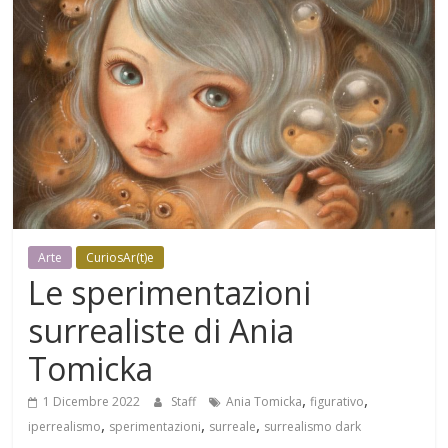
Mensile
di
arte,
cultura,
turismo
e
curiosità
Arte
CuriosAr(t)e
Le sperimentazioni
surrealiste di Ania
Tomicka
,
,
1 Dicembre 2022
Staff
Ania Tomicka
figurativo
,
,
,
iperrealismo
sperimentazioni
surreale
surrealismo dark