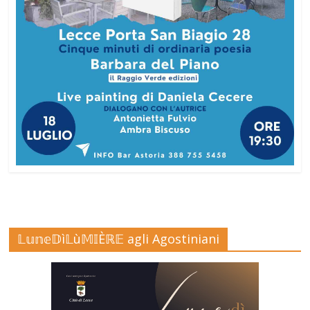
𝕃𝕦𝕟𝕖𝔻ì𝕃ù𝕄𝕀Èℝ𝔼 agli Agostiniani