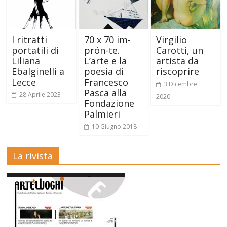
I ritratti
70 x 70 im-
Virgilio
portatili di
prón-te.
Carotti, un
Liliana
L’arte e la
artista da
Ebalginelli a
poesia di
riscoprire
Lecce
Francesco
3 Dicembre
Pasca alla
28 Aprile 2023
2020
Fondazione
Palmieri
10 Giugno 2018
La rivista