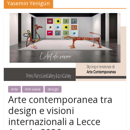
Yasemin Yenigün
Mensile
di
arte,
cultura,
turismo
e
curiosità
Arte
Arti visive
design
Arte contemporanea tra
design e visioni
internazionali a Lecce