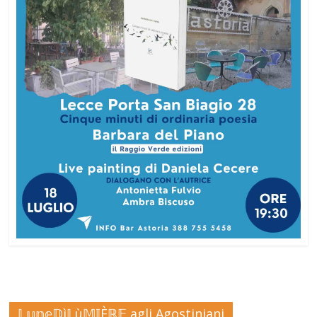
𝕃𝕦𝕟𝕖𝔻ì𝕃ù𝕄𝕀Èℝ𝔼 agli Agostiniani