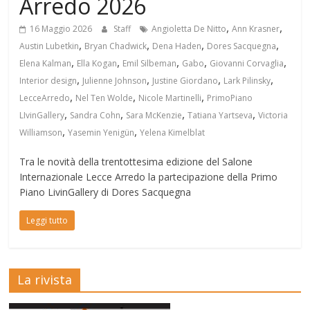
Arredo 2026
,
,
16 Maggio 2026
Staff
Angioletta De Nitto
Ann Krasner
,
,
,
,
Austin Lubetkin
Bryan Chadwick
Dena Haden
Dores Sacquegna
,
,
,
,
,
Elena Kalman
Ella Kogan
Emil Silbeman
Gabo
Giovanni Corvaglia
,
,
,
,
Interior design
Julienne Johnson
Justine Giordano
Lark Pilinsky
,
,
,
LecceArredo
Nel Ten Wolde
Nicole Martinelli
PrimoPiano
,
,
,
,
LIvinGallery
Sandra Cohn
Sara McKenzie
Tatiana Yartseva
Victoria
,
,
Williamson
Yasemin Yenigün
Yelena Kimelblat
Tra le novità della trentottesima edizione del Salone
Internazionale Lecce Arredo la partecipazione della Primo
Piano LivinGallery di Dores Sacquegna
Leggi tutto
La rivista