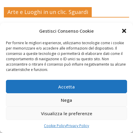
Arte e Luoghi in un clic. Sguardi
Michele_
Michele_
Michele_
Michele_
Lequile,
Gestisci Consenso Cookie
Piccinno_
Piccinno_
Piccinno_
Piccinno_
Stefano
Salento_
tempest
guarda_c
sulla_gio
Quarta,
Per fornire le migliori esperienze, utilizziamo tecnologie come i cookie
Punta_S
a_21_09_
he_luna_
stra_2022
2021
per memorizzare e/o accedere alle informazioni del dispositivo. Il
Ruderi
Veduta
cielo,
consenso a queste tecnologie ci permetterà di elaborare dati come il
uina
2022
2022
comportamento di navigazione o ID unici su questo sito. Non
dell'antic
di
Sara Foti
acconsentire o ritirare il consenso può influire negativamente su alcune
o
Modica
Sciavalie
caratteristiche e funzioni.
castello
dal
re
di Aidone
Castello
(Enna),
della
Accetta
Le Stanze di Arte e Luoghi | Albergo diffuso
Dario
contea ,
della Cultura
Bottaro
Giacomo
Nega
Vespo
Visualizza le preferenze
Cookie Policy
Privacy Policy