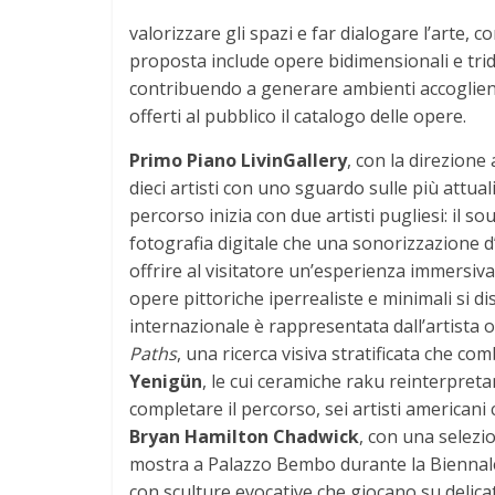
valorizzare gli spazi e far dialogare l’arte,
proposta include opere bidimensionali e tri
contribuendo a generare ambienti accoglienti, 
offerti al pubblico il catalogo delle opere.
Primo Piano LivinGallery
, con la direzione a
dieci artisti con uno sguardo sulle più attu
percorso inizia con due artisti pugliesi: il 
fotografia digitale che una sonorizzazione d
offrire al visitatore un’esperienza immersiva
opere pittoriche iperrealiste e minimali si 
internazionale è rappresentata dall’artista
Paths
, una ricerca visiva stratificata che com
Yenigün
, le cui ceramiche raku reinterpret
completare il percorso, sei artisti americani 
Bryan Hamilton Chadwick
, con una selezio
mostra a Palazzo Bembo durante la Biennale
con sculture evocative che giocano su delicat