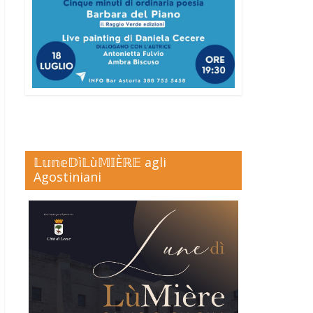
𝕃𝕦𝕟𝕖𝔻ì𝕃ù𝕄𝕀Èℝ𝔼 agli
Agostiniani