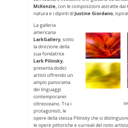
McKenzie,
con le composizioni astratte dai 
natura e i dipinti di
Justine Giordano
, ispir
La galleria
americana
LarkGallery
, sotto
la direzione della
sua fondatrice
Lark Pilinsky
,
presenta dodici
artisti offrendo un
ampio panorama
dei linguaggi
contemporanei
oltreoceano. Tra i
BR
protagonisti, le
opere della stessa Pilinsky che si distinguon
le opere pittoriche e surreali del noto arti