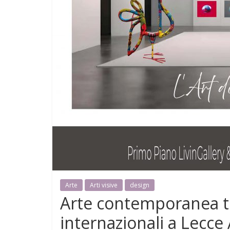
Arte
Arti visive
design
Arte contemporanea tr
internazionali a Lecce