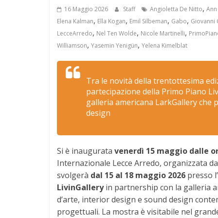
,
16 Maggio 2026
Staff
Angioletta De Nitto
Ann
,
,
,
,
Elena Kalman
Ella Kogan
Emil Silbeman
Gabo
Giovanni 
,
,
,
LecceArredo
Nel Ten Wolde
Nicole Martinelli
PrimoPiano
,
,
Williamson
Yasemin Yenigün
Yelena Kimelblat
Tra le novità della trentottesima ed
partecipazione della Primo Piano Li
galleria americana LarkGallery che p
design
Si è inaugurata
venerdì 15 maggio dalle or
Internazionale Lecce Arredo, organizzata da
svolgerà
dal 15 al 18 maggio 2026
presso l’
LivinGallery
in partnership con la galleria
d’arte, interior design e sound design cont
progettuali. La mostra è visitabile nel grande