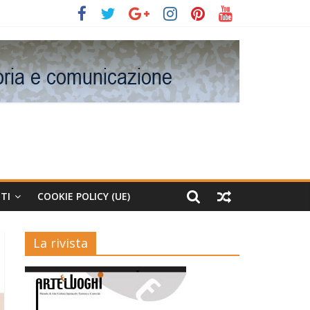
TI
COOKIE POLICY (UE)
La rivista