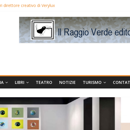
 direttore creativo di Verylux
lake Edwards in proiezione per i LunedìLùmière
gia la regista Liliana Cavani e Tomas Milian
eo Avis
MA
LIBRI
TEATRO
NOTIZIE
TURISMO
CONTAT