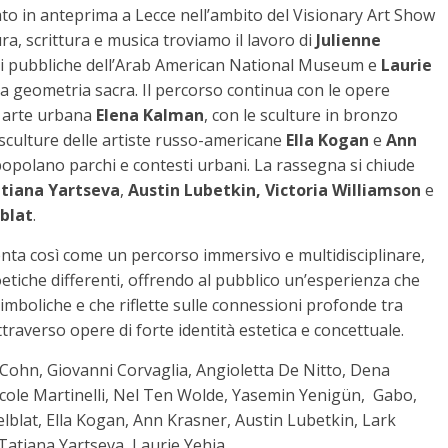
 in anteprima a Lecce nell’ambito del Visionary Art Show
ra, scrittura e musica troviamo il lavoro di
Julienne
zioni pubbliche dell’Arab American National Museum e
Laurie
ulla geometria sacra. Il percorso continua con le opere
di arte urbana
Elena Kalman
, con le sculture in bronzo
e sculture delle artiste russo-americane
Ella Kogan
e
Ann
a popolano parchi e contesti urbani. La rassegna si chiude
tiana Yartseva
,
Austin Lubetkin, Victoria Williamson
e
blat
.
nta così come un percorso immersivo e multidisciplinare,
oetiche differenti, offrendo al pubblico un’esperienza che
imboliche e che riflette sulle connessioni profonde tra
averso opere di forte identità estetica e concettuale.
ohn, Giovanni Corvaglia, Angioletta De Nitto, Dena
icole Martinelli, Nel Ten Wolde, Yasemin Yenigün, Gabo,
lblat, Ella Kogan, Ann Krasner, Austin Lubetkin, Lark
 Tatiana Yartseva, Laurie Yehia.