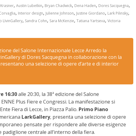
,
,
,
,
,
 Krasner
Austin Lubetkin
Bryan Chadwick
Dena Haden
Dores Sacquegna
,
,
,
,
,
Corvaglia
Interior design
Julienne Johnson
Justine Giordano
Lark Pilinsky
,
,
,
,
 LIvinGallery
Sandra Cohn
Sara McKenzie
Tatiana Yartseva
Victoria
izione del Salone Internazionale Lecce Arredo la
vinGallery di Dores Sacquegna in collaborazione con la
resentano una selezione di opere d’arte e di interior
e 16:30
alle 20:30, la 38ª edizione del Salone
 ENNE Plus Fiere e Congressi. La manifestazione si
Ente Fiera di Lecce, in Piazza Palio.
Primo Piano
 americana
LarkGallery
, presenta una selezione di opere
emporaneo pensate per rispondere alle diverse esigenze
 padiglione centrale all’interno della fiera.