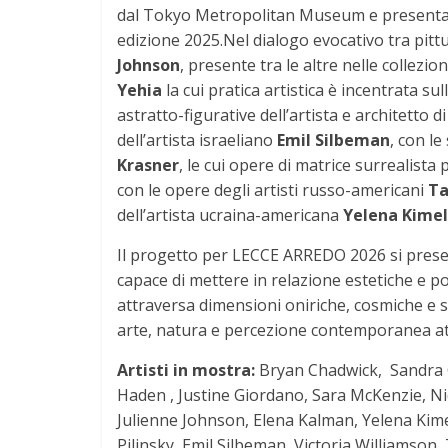
dal Tokyo Metropolitan Museum e presentato
edizione 2025.Nel dialogo evocativo tra pittu
Johnson
, presente tra le altre nelle colle
Yehia
la cui pratica artistica è incentrata s
astratto-figurative dell’artista e architetto 
dell’artista israeliano
Emil Silbeman
, con l
Krasner
, le cui opere di matrice surrealist
con le opere degli artisti russo-americani
Ta
dell’artista ucraina-americana
Yelena Kimel
Il progetto per LECCE ARREDO 2026 si prese
capace di mettere in relazione estetiche e p
attraversa dimensioni oniriche, cosmiche e s
arte, natura e percezione contemporanea attr
Artisti in mostra:
Bryan Chadwick, Sandra C
Haden , Justine Giordano, Sara McKenzie, N
Julienne Johnson, Elena Kalman, Yelena Kime
Pilinsky, Emil Silbeman, Victoria Williamson,