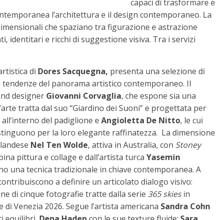
capaci di trasformare e
 contemporanea l’architettura e il design contemporaneo. La
dimensionali che spaziano tra figurazione e astrazione
identitari e ricchi di suggestione visiva. Tra i servizi
rtistica di
Dores Sacquegna,
presenta una selezione di
ali tendenze del panorama artistico contemporaneo. Il
sound designer
Giovanni Corvaglia
, che espone sia una
’arte tratta dal suo “Giardino dei Suoni” e progettata per
 all’interno del padiglione e
Angioletta De Nitto
, le cui
distinguono per la loro elegante raffinatezza. La dimensione
 olandese
Nel Ten Wolde
, attiva in Australia, con
Stoney
bina pittura e collage e dall’artista turca
Yasemin
ano una tecnica tradizionale in chiave contemporanea. A
contribuiscono a definire un articolato dialogo visivo:
ne di cinque fotografie tratte dalla serie
365 skies
in
 di Venezia 2026. Segue l’artista americana
Sandra Cohn
i equilibri,
Dena Haden
con le sue texture fluide;
Sara