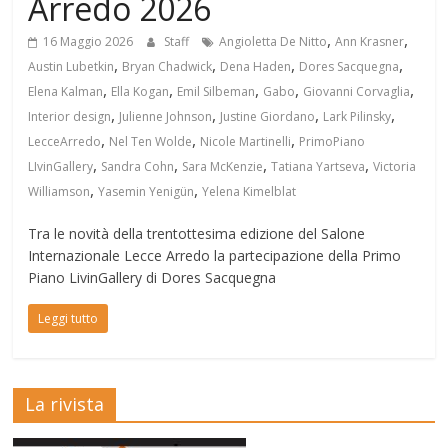
Arredo 2026
,
,
16 Maggio 2026
Staff
Angioletta De Nitto
Ann Krasner
,
,
,
,
Austin Lubetkin
Bryan Chadwick
Dena Haden
Dores Sacquegna
,
,
,
,
,
Elena Kalman
Ella Kogan
Emil Silbeman
Gabo
Giovanni Corvaglia
,
,
,
,
Interior design
Julienne Johnson
Justine Giordano
Lark Pilinsky
,
,
,
LecceArredo
Nel Ten Wolde
Nicole Martinelli
PrimoPiano
,
,
,
,
LIvinGallery
Sandra Cohn
Sara McKenzie
Tatiana Yartseva
Victoria
,
,
Williamson
Yasemin Yenigün
Yelena Kimelblat
Tra le novità della trentottesima edizione del Salone
Internazionale Lecce Arredo la partecipazione della Primo
Piano LivinGallery di Dores Sacquegna
Leggi tutto
La rivista