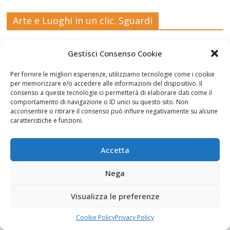
Arte e Luoghi in un clic. Sguardi
Michele_
Michele_
Michele_
Michele_
Lequile,
Gestisci Consenso Cookie
Piccinno_
Piccinno_
Piccinno_
Piccinno_
Stefano
Salento_
tempest
guarda_c
sulla_gio
Quarta,
Per fornire le migliori esperienze, utilizziamo tecnologie come i cookie
Punta_S
a_21_09_
he_luna_
stra_2022
2021
per memorizzare e/o accedere alle informazioni del dispositivo. Il
Ruderi
Veduta
cielo,
consenso a queste tecnologie ci permetterà di elaborare dati come il
uina
2022
2022
comportamento di navigazione o ID unici su questo sito. Non
dell'antic
di
Sara Foti
acconsentire o ritirare il consenso può influire negativamente su alcune
o
Modica
Sciavalie
caratteristiche e funzioni.
castello
dal
re
di Aidone
Castello
(Enna),
della
Accetta
Le Stanze di Arte e Luoghi | Albergo diffuso
Dario
contea ,
della Cultura
Bottaro
Giacomo
Nega
Vespo
Visualizza le preferenze
Cookie Policy
Privacy Policy