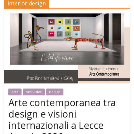
Interior design
Mensile
di
arte,
cultura,
turismo
e
curiosità
Arte
Arti visive
design
Arte contemporanea tra
design e visioni
internazionali a Lecce