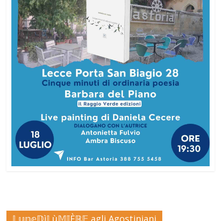
𝕃𝕦𝕟𝕖𝔻ì𝕃ù𝕄𝕀Èℝ𝔼 agli Agostiniani