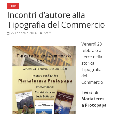
Mensile
LIBRI
di
Incontri d’autore alla
arte,
Tipografia del Commercio
cultura,
turismo
27 Febbraio 2014
Staff
e
curiosità
Venerdì 28
febbraio a
Lecce nella
storica
Tipografia
del
Commercio
I versi di
Mariateres
a Protopapa