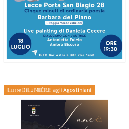
𝕃𝕦𝕟𝕖𝔻ì𝕃ù𝕄𝕀Èℝ𝔼 agli Agostiniani