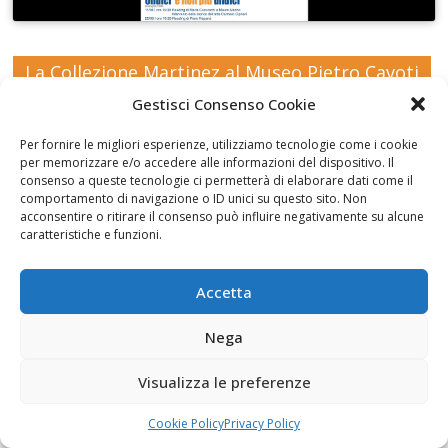
La Collezione Martinez al Museo Pietro Cavoti
Gestisci Consenso Cookie
Per fornire le migliori esperienze, utilizziamo tecnologie come i cookie
per memorizzare e/o accedere alle informazioni del dispositivo. Il
consenso a queste tecnologie ci permetterà di elaborare dati come il
comportamento di navigazione o ID unici su questo sito. Non
Fai clic per accettare i cookie marketing e
acconsentire o ritirare il consenso può influire negativamente su alcune
abilitare questo contenuto
caratteristiche e funzioni.
Accetta
Nega
I disegni di Martinez
Visualizza le preferenze
Cookie Policy
Privacy Policy