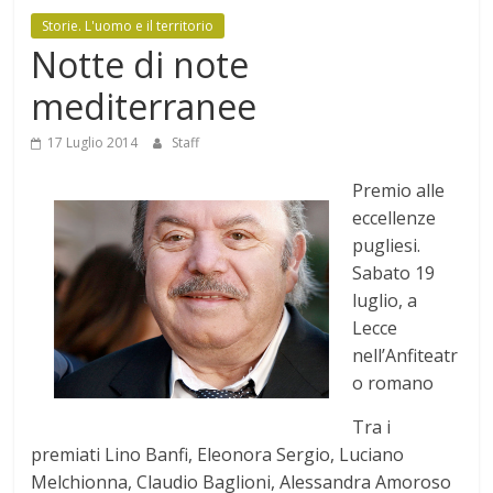
Mensile
Storie. L'uomo e il territorio
di
Notte di note
arte,
mediterranee
cultura,
turismo
17 Luglio 2014
Staff
e
curiosità
Premio alle
eccellenze
pugliesi.
Sabato 19
luglio, a
Lecce
nell’Anfiteatr
o romano
Tra i
premiati Lino Banfi, Eleonora Sergio, Luciano
Melchionna, Claudio Baglioni, Alessandra Amoroso