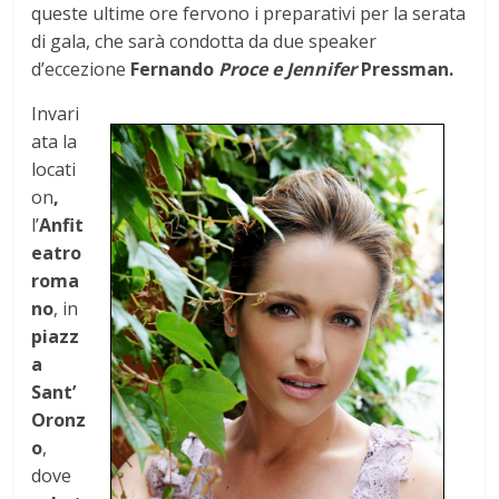
queste ultime ore fervono i preparativi per la serata
di gala, che sarà condotta da due speaker
d’eccezione
Fernando
Proce e Jennifer
Pressman.
Invari
ata la
locati
on
,
l’
Anfit
eatro
roma
no
, in
piazz
a
Sant’
Oronz
o
,
dove