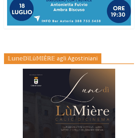
𝕃𝕦𝕟𝕖𝔻ì𝕃ù𝕄𝕀Èℝ𝔼 agli Agostiniani