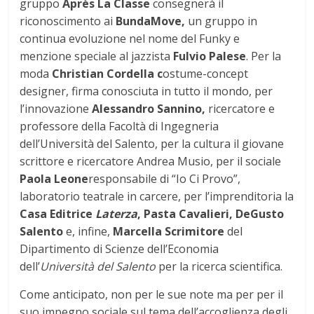
gruppo
Après La Classe
consegnerà il
riconoscimento ai
BundaMove,
un gruppo in
continua evoluzione nel nome del Funky e
menzione speciale al jazzista
Fulvio Palese
. Per la
moda
Christian Cordella c
ostume-concept
designer, firma conosciuta in tutto il mondo, per
l’innovazione
Alessandro Sannino
,
ricercatore e
professore della Facoltà di Ingegneria
dell’Università del Salento, per la cultura il giovane
scrittore e ricercatore Andrea Musio, per il sociale
Paola Leone
responsabile di “Io Ci Provo”,
laboratorio teatrale in carcere, per l’imprenditoria la
Casa Editrice
Laterza
, Pasta Cavalieri, DeGusto
Salento
e, infine,
Marcella Scrimitore
del
Dipartimento di Scienze dell’Economia
dell’
Università del Salento
per la ricerca scientifica.
Come anticipato, non per le sue note ma per per il
suo impegno sociale sul tema dell’accoglienza degli