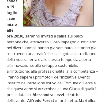
sabat
o 19
luglio
, con
inizio
alle
ore 2
0:30,
saranno invitati a salire sul palco
persone che, attraverso il loro impegno quotidiano
nei diversi campi, hanno già seminato e stanno già
costruendo una realtà che sia legata alla tradizione
della nostra terra e allo stesso tempo sia aperta
all’innovazione, allo sviluppo sostenibile,
all’intuizione, alla professionalità, alla competenza –
fanno sapere i promotori dell’iniziativa. Evento
inserito nel cartellone estivo del Comune di Lecce e
che quest’anno si arricchisce di una Giuria di qualità
presieduta da
Alessandra Lezzi
-ideatrice
dell’evento;
Alfredo Foresta
– architetto;
Mari
alba