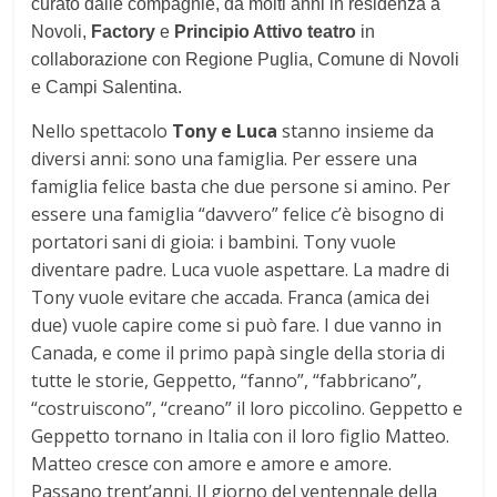
curato dalle compagnie, da molti anni in residenza a
Novoli,
Factory
e
Principio Attivo teatro
in
collaborazione con Regione Puglia, Comune di Novoli
e Campi Salentina.
Nello spettacolo
Tony e Luca
stanno insieme da
diversi anni: sono una famiglia. Per essere una
famiglia felice basta che due persone si amino. Per
essere una famiglia “davvero” felice c’è bisogno di
portatori sani di gioia: i bambini. Tony vuole
diventare padre. Luca vuole aspettare. La madre di
Tony vuole evitare che accada. Franca (amica dei
due) vuole capire come si può fare. I due vanno in
Canada, e come il primo papà single della storia di
tutte le storie, Geppetto, “fanno”, “fabbricano”,
“costruiscono”, “creano” il loro piccolino. Geppetto e
Geppetto tornano in Italia con il loro figlio Matteo.
Matteo cresce con amore e amore e amore.
Passano trent’anni. Il giorno del ventennale della