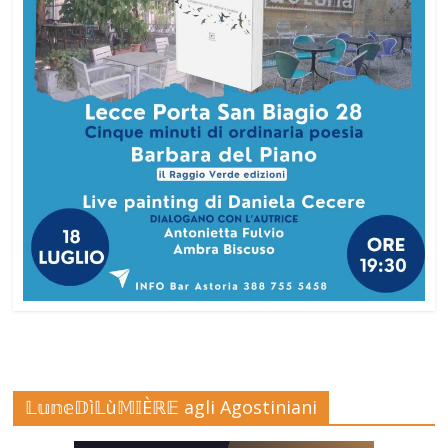
𝕃𝕦𝕟𝕖𝔻ì𝕃ù𝕄𝕀Èℝ𝔼 agli Agostiniani