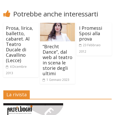
Potrebbe anche interessarti
Prosa, lirica,
I Promessi
balletto,
Sposi alla
cabaret. Al
prova
Teatro
23 Febbraio
“Brecht
Ducale di
Dance”, dal
2012
Cavallino
web al teatro
(Lecce)
in scena le
4 Dicembre
storie degli
ultimi
2013
1 Gennaio 2023
La rivista