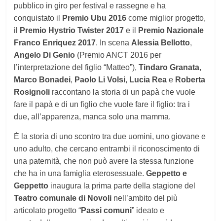
pubblico in giro per festival e rassegne e ha
conquistato il
Premio Ubu 2016
come miglior progetto,
il
Premio Hystrio Twister 2017
e il
Premio Nazionale
Franco Enriquez 2017
. In scena
Alessia Bellotto
,
Angelo Di Genio
(Premio ANCT 2016 per
l’interpretazione del figlio “Matteo”),
Tindaro Granata
,
Marco Bonadei
,
Paolo Li Volsi
,
Lucia Rea
e
Roberta
Rosignoli
raccontano
la storia di un papà che vuole
fare il papà e di un figlio che vuole fare il figlio: tra i
due, all’apparenza, manca solo una mamma.
È la storia di uno scontro tra due uomini, uno giovane e
uno adulto, che cercano entrambi il riconoscimento di
una paternità, che non può avere la stessa funzione
che ha in una famiglia eterosessuale.
Geppetto e
Geppetto
inaugura la prima parte della stagione del
Teatro comunale di Novoli
nell’ambito del più
articolato progetto “
Passi comuni
” ideato e