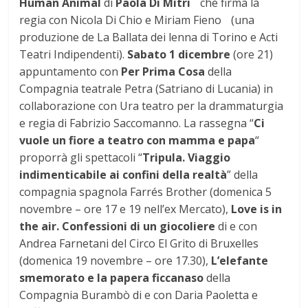
Human Animal
di
Paola Di Mitri
che firma la
regia con Nicola Di Chio e Miriam Fieno (una
produzione de La Ballata dei lenna di Torino e Acti
Teatri Indipendenti).
S
abato 1 dicembre
(ore 21)
appuntamento con
P
er Prima Cosa
della
Compagnia teatrale Petra (Satriano di Lucania) in
collaborazione con Ura teatro per la drammaturgia
e regia di Fabrizio Saccomanno. La rassegna “
Ci
vuole un fiore a teatro con mamma e papa
“
proporrà gli spettacoli “
Tripula. Viaggio
indimenticabile ai confini della realtà
” della
compagnia spagnola Farrés Brother
(domenica 5
novembre – ore 17 e 19 nell’ex Mercato),
L
ove is in
the air.
Confessioni di un giocoliere
di e con
Andrea Farnetani del Circo El Grito di Bruxelles
(domenica 19 novembre – ore 17.30),
L’elefante
smemorato e la papera ficcanaso
della
Compagnia Burambò di e con Daria Paoletta e