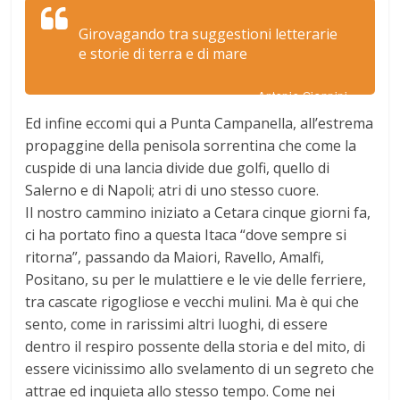
Girovagando tra suggestioni letterarie
e storie di terra e di mare
Antonio Giannini
Ed infine eccomi qui a Punta Campanella, all’estrema
propaggine della penisola sorrentina che come la
cuspide di una lancia divide due golfi, quello di
Salerno e di Napoli; atri di uno stesso cuore.
Il nostro cammino iniziato a Cetara cinque giorni fa,
ci ha portato fino a questa Itaca “dove sempre si
ritorna”, passando da Maiori, Ravello, Amalfi,
Positano, su per le mulattiere e le vie delle ferriere,
tra cascate rigogliose e vecchi mulini. Ma è qui che
sento, come in rarissimi altri luoghi, di essere
dentro il respiro possente della storia e del mito, di
essere vicinissimo allo svelamento di un segreto che
attrae ed inquieta allo stesso tempo. Come nei