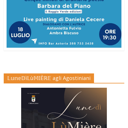
𝕃𝕦𝕟𝕖𝔻ì𝕃ù𝕄𝕀Èℝ𝔼 agli Agostiniani